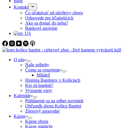
Blog
Kontakt
Čo očakávať od návštevy zboru
Odpovede pre hľadajúcich
Ako sa dostať do neba?
Bankové spojenie
O nás
Naše príbehy
Čomu sa venujeme
Mládež
História Baptistov v Košiciach
Kto sú baptisti?
Vyznanie viery
Kalendár
Prihlásenie sa na odber noviniek
Občasník zboru Košice Baptist
Zborový spravodaj
Kázne
Kázne zboru
Kázne mládeže