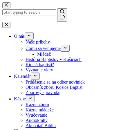
Skip to content
No results
O nás
Naše príbehy
Čomu sa venujeme
Mládež
História Baptistov v Košiciach
Kto sú baptisti?
Vyznanie viery
Kalendár
Prihlásenie sa na odber noviniek
Občasník zboru Košice Baptist
Zborový spravodaj
Kázne
Kázne zboru
Kázne mládeže
Vyučovanie
Audioknihy
Ako čítať Bibliu