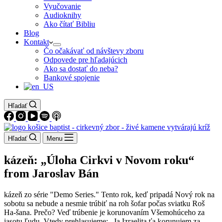
Vyučovanie
Audioknihy
Ako čítať Bibliu
Blog
Kontakt
Čo očakávať od návštevy zboru
Odpovede pre hľadajúcich
Ako sa dostať do neba?
Bankové spojenie
Hľadať
Hľadať
Menu
kázeň: „Úloha Cirkvi v Novom roku“
from Jaroslav Bán
kázeň zo série "Demo Series." Tento rok, keď pripadá Nový rok na
sobotu sa nebude a nesmie trúbiť na roh šofar počas sviatku Roš
Ha-šana. Prečo? Veď trúbenie je korunovaním Všemohúceho za
jasotu ľudu. Vtedy prehlasujeme: „Ja Izraelita ťa korunujem za