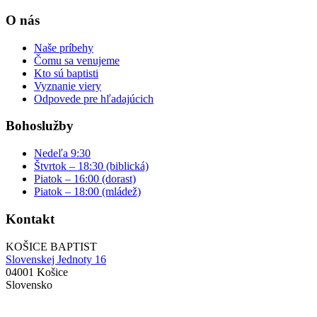
O nás
Naše príbehy
Čomu sa venujeme
Kto sú baptisti
Vyznanie viery
Odpovede pre hľadajúcich
Bohoslužby
Nedeľa 9:30
Štvrtok – 18:30 (biblická)
Piatok – 16:00 (dorast)
Piatok – 18:00 (mládež)
Kontakt
KOŠICE BAPTIST
Slovenskej Jednoty 16
04001 Košice
Slovensko