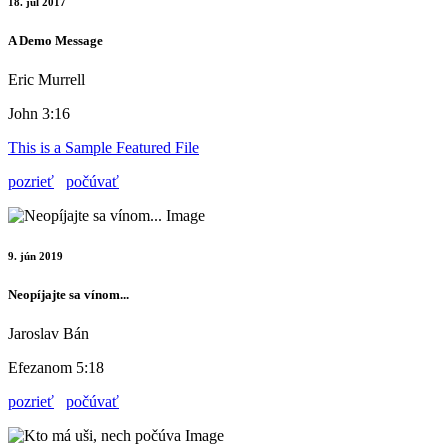
18. júl 2017
A Demo Message
Eric Murrell
John 3:16
This is a Sample Featured File
pozrieť
počúvať
9. jún 2019
Neopíjajte sa vínom...
Jaroslav Bán
Efezanom 5:18
pozrieť
počúvať