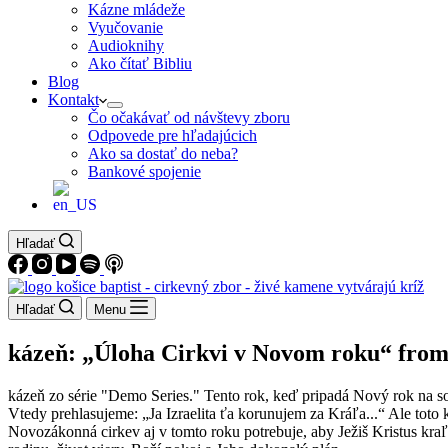
Kázne mládeže
Vyučovanie
Audioknihy
Ako čítať Bibliu
Blog
Kontakt
Čo očakávať od návštevy zboru
Odpovede pre hľadajúcich
Ako sa dostať do neba?
Bankové spojenie
Hľadať
Hľadať
Menu
kázeň: „Úloha Cirkvi v Novom roku“ from
kázeň zo série "Demo Series." Tento rok, keď pripadá Nový rok na s
Vtedy prehlasujeme: „Ja Izraelita ťa korunujem za Kráľa...“ Ale toto
Novozákonná cirkev aj v tomto roku potrebuje, aby Ježiš Kristus kraľ