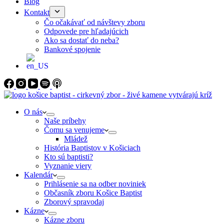
Blog
Kontakt
Čo očakávať od návštevy zboru
Odpovede pre hľadajúcich
Ako sa dostať do neba?
Bankové spojenie
O nás
Naše príbehy
Čomu sa venujeme
Mládež
História Baptistov v Košiciach
Kto sú baptisti?
Vyznanie viery
Kalendár
Prihlásenie sa na odber noviniek
Občasník zboru Košice Baptist
Zborový spravodaj
Kázne
Kázne zboru