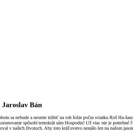
 Jaroslav Bán
obotu sa nebude a nesmie trúbiť na roh šofar počas sviatku Roš Ha-ša
 korunovanie spôsobí tentokrát sám Hospodin! Už viac nie je potrebné ľ
oval v našich životoch. Aby toto kráľovstvo nestálo len na našom jaso