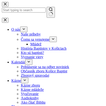
Skip to content
No results
O nás
Naše príbehy
Čomu sa venujeme
Mládež
História Baptistov v Košiciach
Kto sú baptisti?
Vyznanie viery
Kalendár
Prihlásenie sa na odber noviniek
Občasník zboru Košice Baptist
Zborový spravodaj
Kázne
Kázne zboru
Kázne mládeže
Vyučovanie
Audioknihy
Ako čítať Bibliu