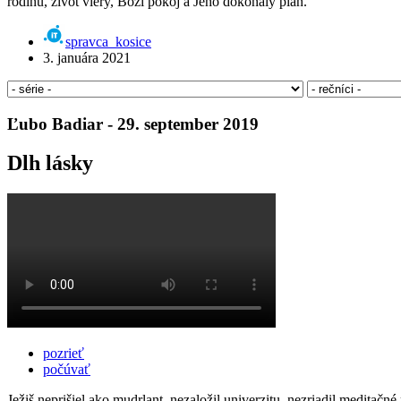
rodinu, život viery, Boží pokoj a Jeho dokonalý plán.
spravca_kosice
3. januára 2021
Ľubo Badiar - 29. september 2019
Dlh lásky
pozrieť
počúvať
Ježiš neprišiel ako mudrlant, nezaložil univerzitu, nezriadil meditačn