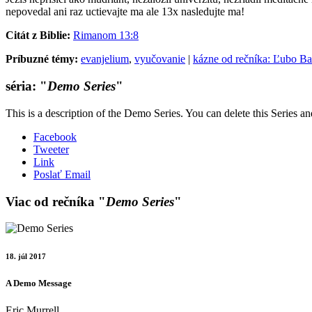
nepovedal ani raz uctievajte ma ale 13x nasledujte ma!
Citát z Biblie:
Rimanom 13:8
Príbuzné témy:
evanjelium
,
vyučovanie
|
kázne od rečníka: Ľubo Ba
séria: "
Demo Series
"
This is a description of the Demo Series. You can delete this Series a
Facebook
Tweeter
Link
Poslať Email
Viac od rečníka "
Demo Series
"
18. júl 2017
A Demo Message
Eric Murrell