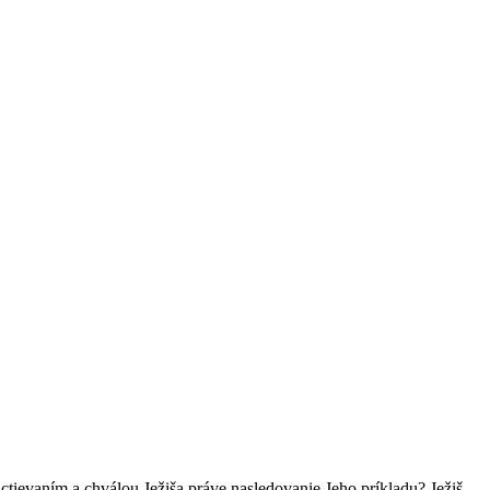
m uctievaním a chválou Ježiša práve nasledovanie Jeho príkladu? Ježiš