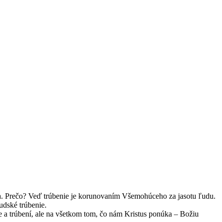
na. Prečo? Veď trúbenie je korunovaním Všemohúceho za jasotu ľudu.
udské trúbenie.
te a trúbení, ale na všetkom tom, čo nám Kristus ponúka – Božiu