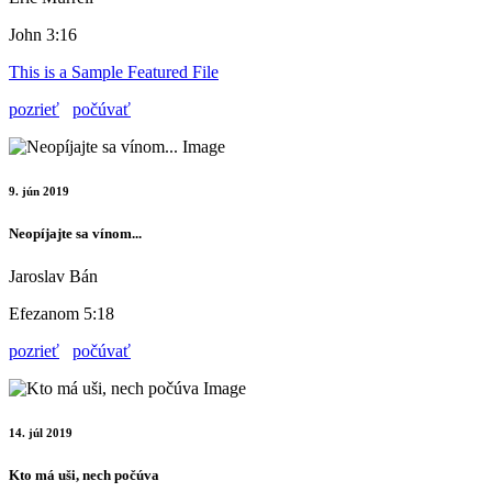
John 3:16
This is a Sample Featured File
pozrieť
počúvať
9. jún 2019
Neopíjajte sa vínom...
Jaroslav Bán
Efezanom 5:18
pozrieť
počúvať
14. júl 2019
Kto má uši, nech počúva