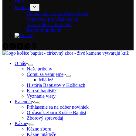
Blog
Kontakt
Čo očakávať od návštevy zboru
Odpovede pre hľadajúcich
Ako sa dostať do neba?
Bankové spojenie
O nás
Naše príbehy
Čomu sa venujeme
Mládež
História Baptistov v Košiciach
Kto sú baptisti?
Vyznanie viery
Kalendár
Prihlásenie sa na odber noviniek
Občasník zboru Košice Baptist
Zborový spravodaj
Kázne
Kázne zboru
Kázne mládeže