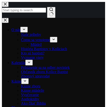
Skip to content
No results
O nás
Naše príbehy
Čomu sa venujeme
Mládež
História Baptistov v Košiciach
Kto sú baptisti?
Vyznanie viery
Kalendár
Prihlásenie sa na odber noviniek
Občasník zboru Košice Baptist
Zborový spravodaj
Kázne
Kázne zboru
Kázne mládeže
Vyučovanie
Audioknihy
Ako čítať Bibliu