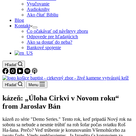
Vyučovanie
Audioknihy
Ako čítať Bibliu
Blog
Kontakt
Čo očakávať od návštevy zboru
Odpovede pre hľadajúcich
Ako sa dostať do neba?
Bankové spojenie
Hľadať
Hľadať
Menu
kázeň: „Úloha Cirkvi v Novom roku“
from Jaroslav Bán
kázeň zo série "Demo Series." Tento rok, keď pripadá Nový rok na
sobotu sa nebude a nesmie trúbiť na roh šofar počas sviatku Roš
Ha-šana. Prečo? Veď trúbenie je korunovaním Všemohúceho za
jasotu ľudu. Vtedy prehlasujeme: „Ja Izraelita ťa korunujem za