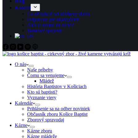
Blog
Kontakt
Čo očakávať od návštevy zboru
Odpovede pre hľadajúcich
Ako sa dostať do neba?
Bankové spojenie
O nás
Naše príbehy
Čomu sa venujeme
Mládež
História Baptistov v Košiciach
Kto sú baptisti?
Vyznanie viery
Kalendár
Prihlásenie sa na odber noviniek
Občasník zboru Košice Baptist
Zborový spravodaj
Kázne
Kázne zboru
Kázne mládeže