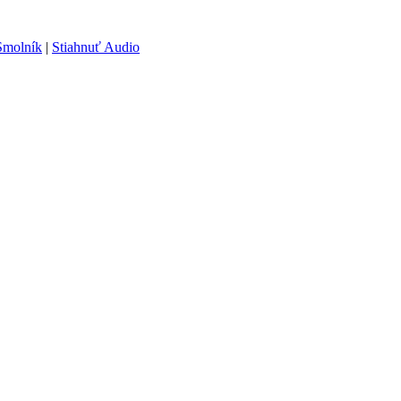
 Smolník
|
Stiahnuť Audio