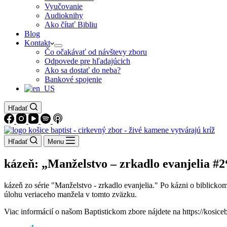
Vyučovanie
Audioknihy
Ako čítať Bibliu
Blog
Kontakt
Čo očakávať od návštevy zboru
Odpovede pre hľadajúcich
Ako sa dostať do neba?
Bankové spojenie
Hľadať
Hľadať
Menu
kázeň: „Manželstvo – zrkadlo evanjelia #
kázeň zo série "Manželstvo - zrkadlo evanjelia." Po kázni o biblick
úlohu veriaceho manžela v tomto zväzku.
Viac informácií o našom Baptistickom zbore nájdete na https://kosiceb