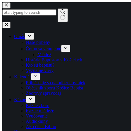
Skip to content
No results
O nás
Naše príbehy
Čomu sa venujeme
Mládež
História Baptistov v Košiciach
Kto sú baptisti?
Vyznanie viery
Kalendár
Prihlásenie sa na odber noviniek
Občasník zboru Košice Baptist
Zborový spravodaj
Kázne
Kázne zboru
Kázne mládeže
Vyučovanie
Audioknihy
Ako čítať Bibliu