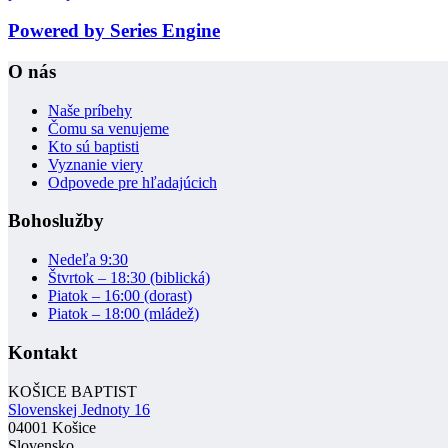
Powered by Series Engine
O nás
Naše príbehy
Čomu sa venujeme
Kto sú baptisti
Vyznanie viery
Odpovede pre hľadajúcich
Bohoslužby
Nedeľa 9:30
Štvrtok – 18:30 (biblická)
Piatok – 16:00 (dorast)
Piatok – 18:00 (mládež)
Kontakt
KOŠICE BAPTIST
Slovenskej Jednoty 16
04001 Košice
Slovensko