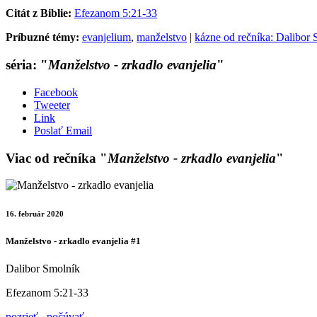
Citát z Biblie:
Efezanom 5:21-33
Príbuzné témy:
evanjelium
,
manželstvo
|
kázne od rečníka: Dalibor
séria: "
Manželstvo - zrkadlo evanjelia
"
Facebook
Tweeter
Link
Poslať Email
Viac od rečníka "
Manželstvo - zrkadlo evanjelia
"
16. február 2020
Manželstvo - zrkadlo evanjelia #1
Dalibor Smolník
Efezanom 5:21-33
pozrieť
počúvať