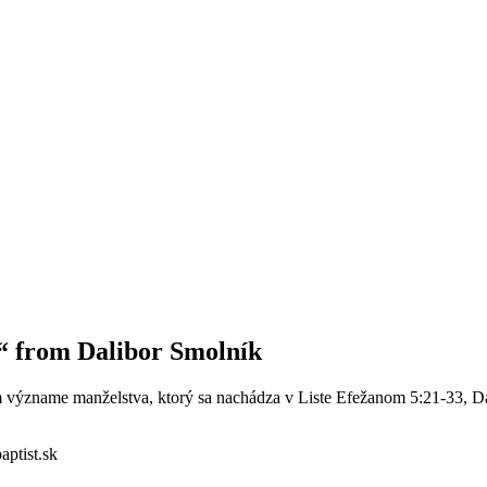
2“ from Dalibor Smolník
om význame manželstva, ktorý sa nachádza v Liste Efežanom 5:21-33, D
aptist.sk