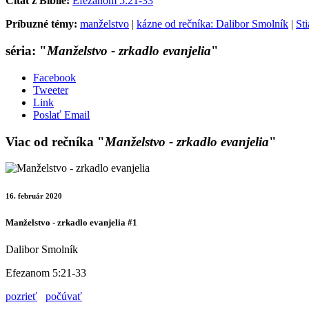
Citát z Biblie:
Efezanom 5:21-33
Príbuzné témy:
manželstvo
|
kázne od rečníka: Dalibor Smolník
|
St
séria: "
Manželstvo - zrkadlo evanjelia
"
Facebook
Tweeter
Link
Poslať Email
Viac od rečníka "
Manželstvo - zrkadlo evanjelia
"
16. február 2020
Manželstvo - zrkadlo evanjelia #1
Dalibor Smolník
Efezanom 5:21-33
pozrieť
počúvať