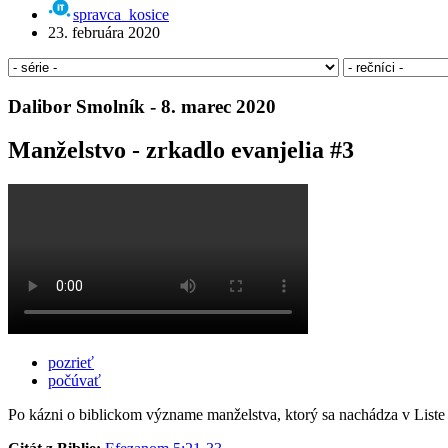
spravca_kosice
23. februára 2020
Dalibor Smolník - 8. marec 2020
Manželstvo - zrkadlo evanjelia #3
pozrieť
počúvať
Po kázni o biblickom význame manželstva, ktorý sa nachádza v Liste