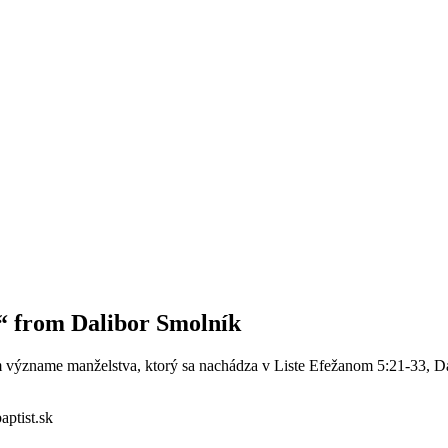
2“ from Dalibor Smolník
om význame manželstva, ktorý sa nachádza v Liste Efežanom 5:21-33, D
aptist.sk