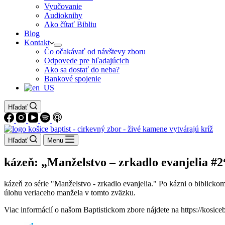
Vyučovanie
Audioknihy
Ako čítať Bibliu
Blog
Kontakt
Čo očakávať od návštevy zboru
Odpovede pre hľadajúcich
Ako sa dostať do neba?
Bankové spojenie
Hľadať
Hľadať
Menu
kázeň: „Manželstvo – zrkadlo evanjelia #
kázeň zo série "Manželstvo - zrkadlo evanjelia." Po kázni o biblick
úlohu veriaceho manžela v tomto zväzku.
Viac informácií o našom Baptistickom zbore nájdete na https://kosiceb