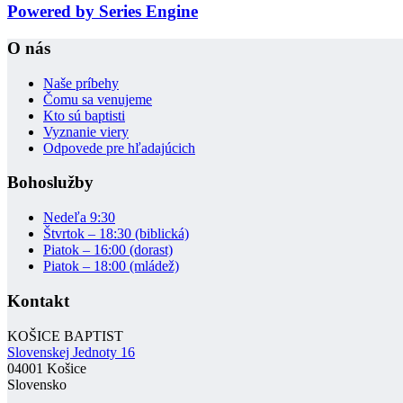
Powered by Series Engine
O nás
Naše príbehy
Čomu sa venujeme
Kto sú baptisti
Vyznanie viery
Odpovede pre hľadajúcich
Bohoslužby
Nedeľa 9:30
Štvrtok – 18:30 (biblická)
Piatok – 16:00 (dorast)
Piatok – 18:00 (mládež)
Kontakt
KOŠICE BAPTIST
Slovenskej Jednoty 16
04001 Košice
Slovensko