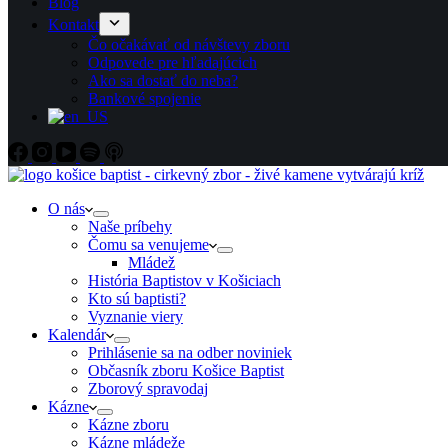
Blog
Kontakt
Čo očakávať od návštevy zboru
Odpovede pre hľadajúcich
Ako sa dostať do neba?
Bankové spojenie
O nás
Naše príbehy
Čomu sa venujeme
Mládež
História Baptistov v Košiciach
Kto sú baptisti?
Vyznanie viery
Kalendár
Prihlásenie sa na odber noviniek
Občasník zboru Košice Baptist
Zborový spravodaj
Kázne
Kázne zboru
Kázne mládeže