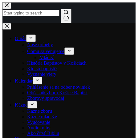
Skip to content
No results
O nás
Naše príbehy
Čomu sa venujeme
Mládež
História Baptistov v Košiciach
Kto sú baptisti?
Vyznanie viery
Kalendár
Prihlásenie sa na odber noviniek
Občasník zboru Košice Baptist
Zborový spravodaj
Kázne
Kázne zboru
Kázne mládeže
Vyučovanie
Audioknihy
Ako čítať Bibliu