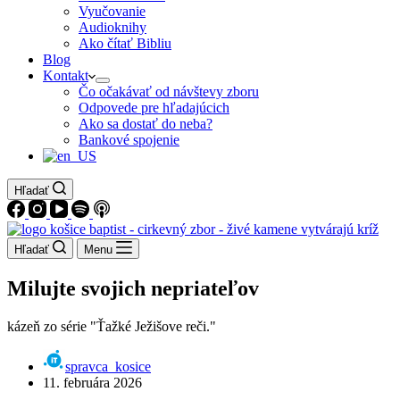
Vyučovanie
Audioknihy
Ako čítať Bibliu
Blog
Kontakt
Čo očakávať od návštevy zboru
Odpovede pre hľadajúcich
Ako sa dostať do neba?
Bankové spojenie
Hľadať
Hľadať
Menu
Milujte svojich nepriateľov
kázeň zo série "Ťažké Ježišove reči."
spravca_kosice
11. februára 2026