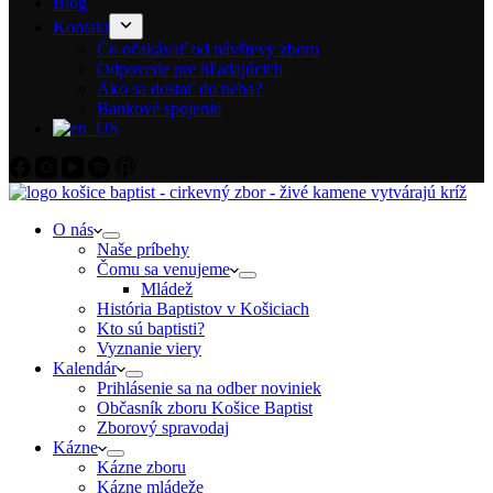
Blog
Kontakt
Čo očakávať od návštevy zboru
Odpovede pre hľadajúcich
Ako sa dostať do neba?
Bankové spojenie
O nás
Naše príbehy
Čomu sa venujeme
Mládež
História Baptistov v Košiciach
Kto sú baptisti?
Vyznanie viery
Kalendár
Prihlásenie sa na odber noviniek
Občasník zboru Košice Baptist
Zborový spravodaj
Kázne
Kázne zboru
Kázne mládeže