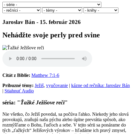
Jaroslav Bán - 15. február 2026
Nehádžte svoje perly pred svine
Citát z Biblie:
Matthew 7:1-6
Príbuzné témy:
Ježiš
,
vyučovanie
|
kázne od rečníka: Jaroslav Bán
|
Stiahnuť Audio
séria: "
Ťažké Ježišove reči
"
Nie všetko, čo Ježiš povedal, sa počúva ľahko. Niekedy jeho slová
provokujú, zraňujú našu pýchu alebo úplne prevrátia spôsob, ako
rozmýšľame o Bohu, ľuďoch a sebe. V tejto sérii sa ponárame do
tých „ťažkých“ Ježišových výrokov – hľadáme ich pravý zmysel,