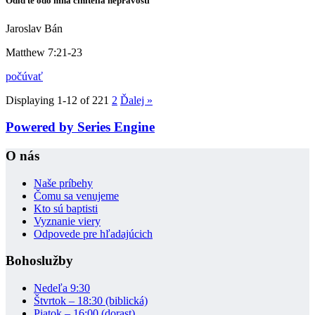
Odiďte odo mňa činitelia neprávosti
Jaroslav Bán
Matthew 7:21-23
počúvať
Displaying 1-12 of 22
1
2
Ďalej
»
Powered by Series Engine
O nás
Naše príbehy
Čomu sa venujeme
Kto sú baptisti
Vyznanie viery
Odpovede pre hľadajúcich
Bohoslužby
Nedeľa 9:30
Štvrtok – 18:30 (biblická)
Piatok – 16:00 (dorast)