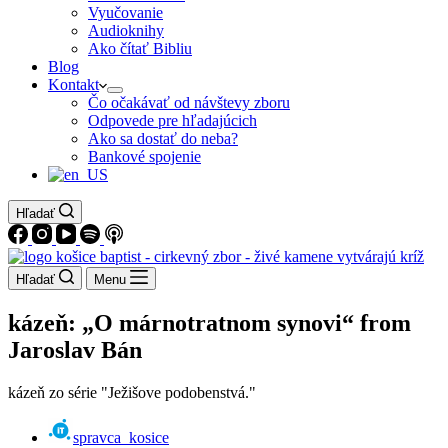
Vyučovanie
Audioknihy
Ako čítať Bibliu
Blog
Kontakt
Čo očakávať od návštevy zboru
Odpovede pre hľadajúcich
Ako sa dostať do neba?
Bankové spojenie
Hľadať
Hľadať
Menu
kázeň: „O márnotratnom synovi“ from
Jaroslav Bán
kázeň zo série "Ježišove podobenstvá."
spravca_kosice