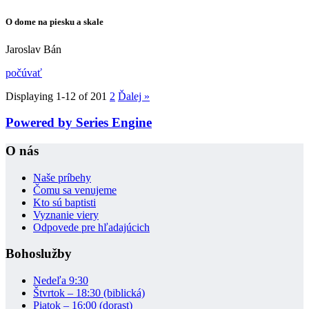
O dome na piesku a skale
Jaroslav Bán
počúvať
Displaying 1-12 of 20
1
2
Ďalej
»
Powered by Series Engine
O nás
Naše príbehy
Čomu sa venujeme
Kto sú baptisti
Vyznanie viery
Odpovede pre hľadajúcich
Bohoslužby
Nedeľa 9:30
Štvrtok – 18:30 (biblická)
Piatok – 16:00 (dorast)