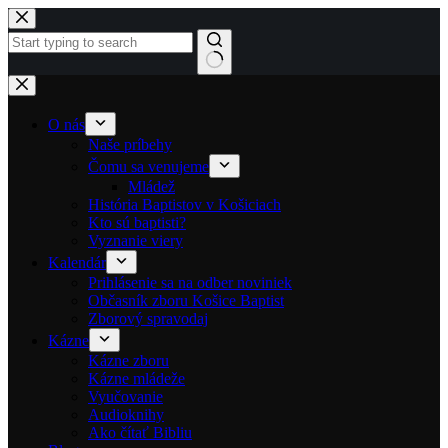
Skip to content
No results
O nás
Naše príbehy
Čomu sa venujeme
Mládež
História Baptistov v Košiciach
Kto sú baptisti?
Vyznanie viery
Kalendár
Prihlásenie sa na odber noviniek
Občasník zboru Košice Baptist
Zborový spravodaj
Kázne
Kázne zboru
Kázne mládeže
Vyučovanie
Audioknihy
Ako čítať Bibliu