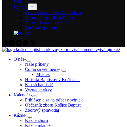
Blog
Kontakt
Čo očakávať od návštevy zboru
Odpovede pre hľadajúcich
Ako sa dostať do neba?
Bankové spojenie
O nás
Naše príbehy
Čomu sa venujeme
Mládež
História Baptistov v Košiciach
Kto sú baptisti?
Vyznanie viery
Kalendár
Prihlásenie sa na odber noviniek
Občasník zboru Košice Baptist
Zborový spravodaj
Kázne
Kázne zboru
Kázne mládeže