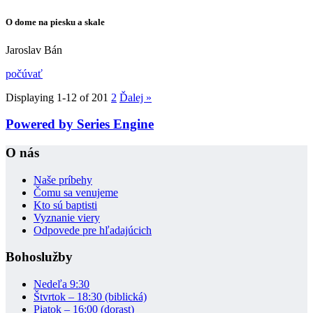
O dome na piesku a skale
Jaroslav Bán
počúvať
Displaying 1-12 of 20
1
2
Ďalej
»
Powered by Series Engine
O nás
Naše príbehy
Čomu sa venujeme
Kto sú baptisti
Vyznanie viery
Odpovede pre hľadajúcich
Bohoslužby
Nedeľa 9:30
Štvrtok – 18:30 (biblická)
Piatok – 16:00 (dorast)