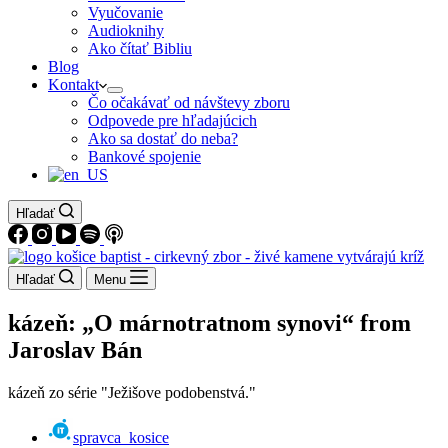
Vyučovanie
Audioknihy
Ako čítať Bibliu
Blog
Kontakt
Čo očakávať od návštevy zboru
Odpovede pre hľadajúcich
Ako sa dostať do neba?
Bankové spojenie
Hľadať
Hľadať
Menu
kázeň: „O márnotratnom synovi“ from
Jaroslav Bán
kázeň zo série "Ježišove podobenstvá."
spravca_kosice