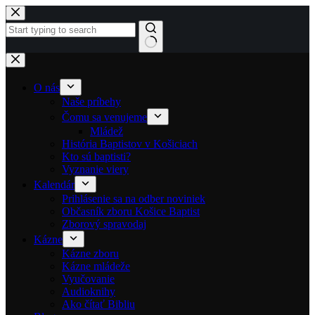
Skip to content
No results
O nás
Naše príbehy
Čomu sa venujeme
Mládež
História Baptistov v Košiciach
Kto sú baptisti?
Vyznanie viery
Kalendár
Prihlásenie sa na odber noviniek
Občasník zboru Košice Baptist
Zborový spravodaj
Kázne
Kázne zboru
Kázne mládeže
Vyučovanie
Audioknihy
Ako čítať Bibliu