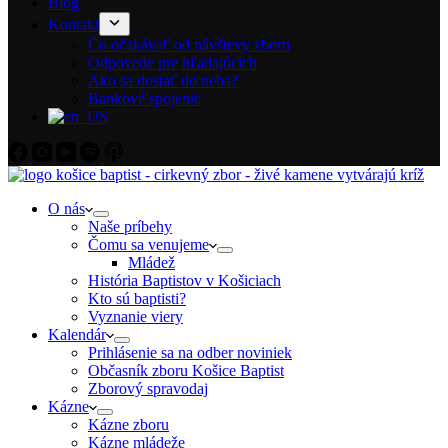
Blog
Kontakt
Čo očakávať od návštevy zboru
Odpovede pre hľadajúcich
Ako sa dostať do neba?
Bankové spojenie
O nás
Naše príbehy
Čomu sa venujeme
Mládež
História Baptistov v Košiciach
Kto sú baptisti?
Vyznanie viery
Kalendár
Prihlásenie sa na odber noviniek
Občasník zboru Košice Baptist
Zborový spravodaj
Kázne
Kázne zboru
Kázne mládeže