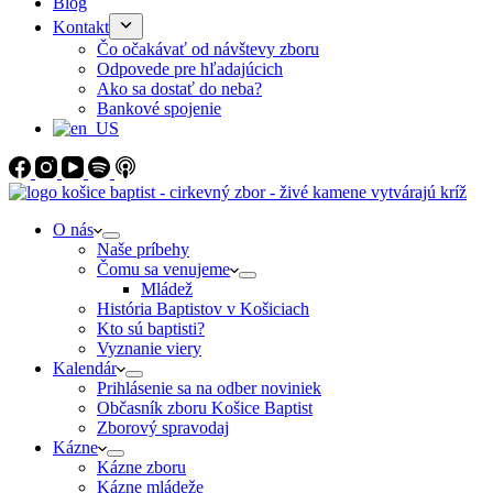
Blog
Kontakt
Čo očakávať od návštevy zboru
Odpovede pre hľadajúcich
Ako sa dostať do neba?
Bankové spojenie
O nás
Naše príbehy
Čomu sa venujeme
Mládež
História Baptistov v Košiciach
Kto sú baptisti?
Vyznanie viery
Kalendár
Prihlásenie sa na odber noviniek
Občasník zboru Košice Baptist
Zborový spravodaj
Kázne
Kázne zboru
Kázne mládeže