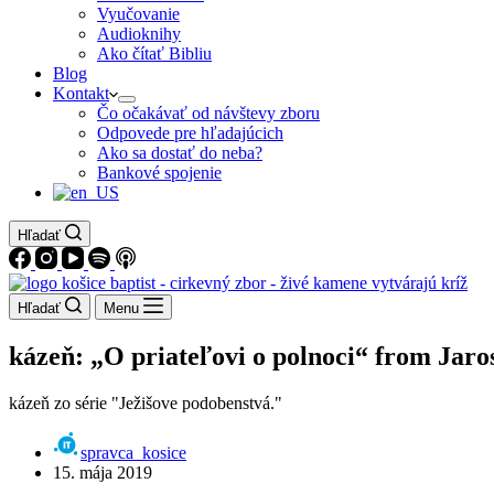
Vyučovanie
Audioknihy
Ako čítať Bibliu
Blog
Kontakt
Čo očakávať od návštevy zboru
Odpovede pre hľadajúcich
Ako sa dostať do neba?
Bankové spojenie
Hľadať
Hľadať
Menu
kázeň: „O priateľovi o polnoci“ from Jaro
kázeň zo série "Ježišove podobenstvá."
spravca_kosice
15. mája 2019