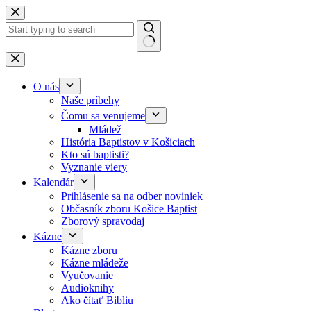
Skip to content
No results
O nás
Naše príbehy
Čomu sa venujeme
Mládež
História Baptistov v Košiciach
Kto sú baptisti?
Vyznanie viery
Kalendár
Prihlásenie sa na odber noviniek
Občasník zboru Košice Baptist
Zborový spravodaj
Kázne
Kázne zboru
Kázne mládeže
Vyučovanie
Audioknihy
Ako čítať Bibliu