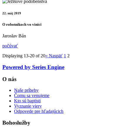
22. máj 2019
O robotníkoch vo vinici
Jaroslav Bán
počúvať
Displaying 13-20 of 20
«
Naspäť
1
2
Powered by Series Engine
O nás
Naše príbehy
Čomu sa venujeme
Kto sú baptisti
Vyznanie viery
Odpovede pre hľadajúcich
Bohoslužby