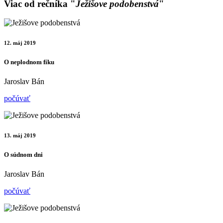
Viac od rečníka "
Ježišove podobenstvá
"
12. máj 2019
O neplodnom fíku
Jaroslav Bán
počúvať
13. máj 2019
O súdnom dni
Jaroslav Bán
počúvať