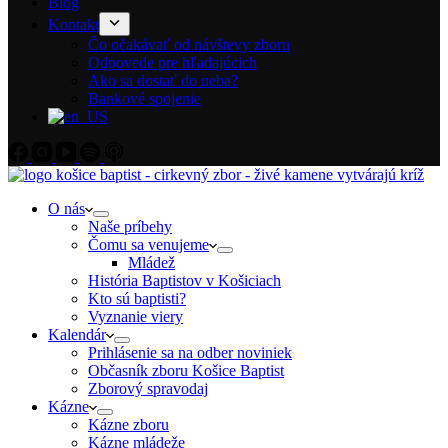
Blog
Kontakt
Čo očakávať od návštevy zboru
Odpovede pre hľadajúcich
Ako sa dostať do neba?
Bankové spojenie
O nás
Naše príbehy
Čomu sa venujeme
Mládež
História Baptistov v Košiciach
Kto sú baptisti?
Vyznanie viery
Kalendár
Prihlásenie sa na odber noviniek
Občasník zboru Košice Baptist
Zborový spravodaj
Kázne
Kázne zboru
Kázne mládeže