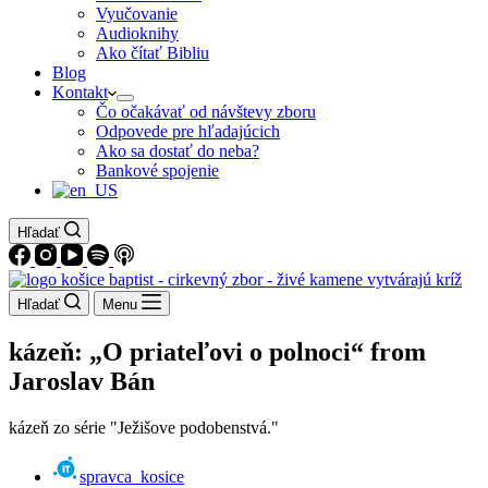
Vyučovanie
Audioknihy
Ako čítať Bibliu
Blog
Kontakt
Čo očakávať od návštevy zboru
Odpovede pre hľadajúcich
Ako sa dostať do neba?
Bankové spojenie
Hľadať
Hľadať
Menu
kázeň: „O priateľovi o polnoci“ from
Jaroslav Bán
kázeň zo série "Ježišove podobenstvá."
spravca_kosice