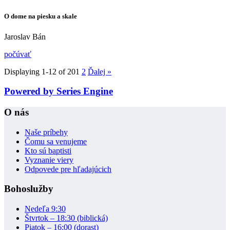
O dome na piesku a skale
Jaroslav Bán
počúvať
Displaying 1-12 of 20
1
2
Ďalej
»
Powered by Series Engine
O nás
Naše príbehy
Čomu sa venujeme
Kto sú baptisti
Vyznanie viery
Odpovede pre hľadajúcich
Bohoslužby
Nedeľa 9:30
Štvrtok – 18:30 (biblická)
Piatok – 16:00 (dorast)