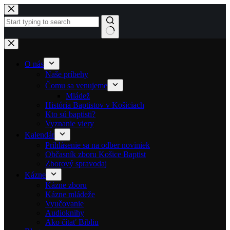
Skip to content
No results
O nás
Naše príbehy
Čomu sa venujeme
Mládež
História Baptistov v Košiciach
Kto sú baptisti?
Vyznanie viery
Kalendár
Prihlásenie sa na odber noviniek
Občasník zboru Košice Baptist
Zborový spravodaj
Kázne
Kázne zboru
Kázne mládeže
Vyučovanie
Audioknihy
Ako čítať Bibliu