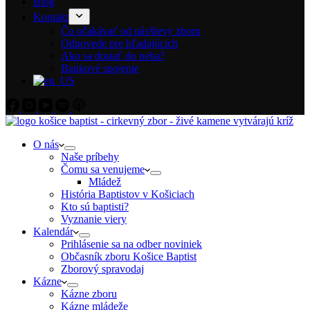
Blog
Kontakt
Čo očakávať od návštevy zboru
Odpovede pre hľadajúcich
Ako sa dostať do neba?
Bankové spojenie
O nás
Naše príbehy
Čomu sa venujeme
Mládež
História Baptistov v Košiciach
Kto sú baptisti?
Vyznanie viery
Kalendár
Prihlásenie sa na odber noviniek
Občasník zboru Košice Baptist
Zborový spravodaj
Kázne
Kázne zboru
Kázne mládeže