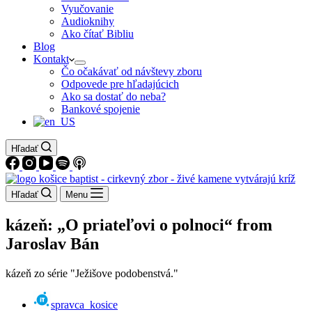
Vyučovanie
Audioknihy
Ako čítať Bibliu
Blog
Kontakt
Čo očakávať od návštevy zboru
Odpovede pre hľadajúcich
Ako sa dostať do neba?
Bankové spojenie
Hľadať
Hľadať
Menu
kázeň: „O priateľovi o polnoci“ from
Jaroslav Bán
kázeň zo série "Ježišove podobenstvá."
spravca_kosice