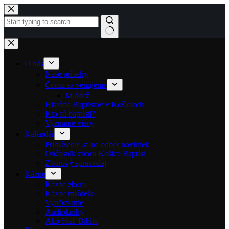
Skip to content
No results
O nás
Naše príbehy
Čomu sa venujeme
Mládež
História Baptistov v Košiciach
Kto sú baptisti?
Vyznanie viery
Kalendár
Prihlásenie sa na odber noviniek
Občasník zboru Košice Baptist
Zborový spravodaj
Kázne
Kázne zboru
Kázne mládeže
Vyučovanie
Audioknihy
Ako čítať Bibliu