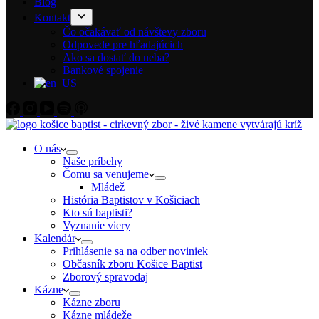
Blog
Kontakt
Čo očakávať od návštevy zboru
Odpovede pre hľadajúcich
Ako sa dostať do neba?
Bankové spojenie
O nás
Naše príbehy
Čomu sa venujeme
Mládež
História Baptistov v Košiciach
Kto sú baptisti?
Vyznanie viery
Kalendár
Prihlásenie sa na odber noviniek
Občasník zboru Košice Baptist
Zborový spravodaj
Kázne
Kázne zboru
Kázne mládeže