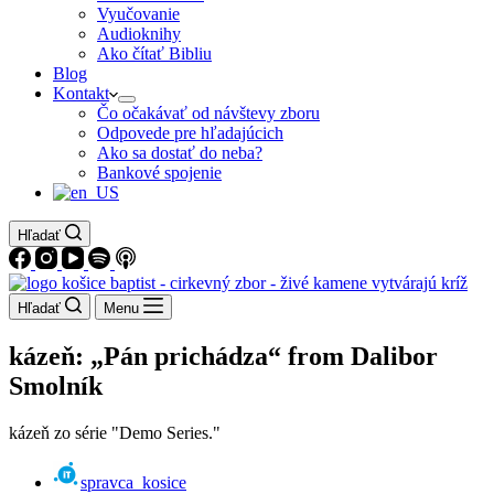
Vyučovanie
Audioknihy
Ako čítať Bibliu
Blog
Kontakt
Čo očakávať od návštevy zboru
Odpovede pre hľadajúcich
Ako sa dostať do neba?
Bankové spojenie
Hľadať
Hľadať
Menu
kázeň: „Pán prichádza“ from Dalibor
Smolník
kázeň zo série "Demo Series."
spravca_kosice