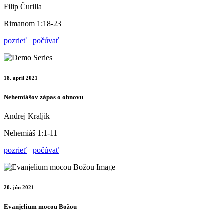
Filip Čurilla
Rimanom 1:18-23
pozrieť
počúvať
18. apríl 2021
Nehemiášov zápas o obnovu
Andrej Kraljik
Nehemiáš 1:1-11
pozrieť
počúvať
20. jún 2021
Evanjelium mocou Božou