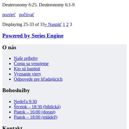
Deuteronomy 6:25, Deuteronomy 6:1-9
pozrieť
počúvať
Displaying 25-33 of 33
«
Naspäť
1
2
3
Powered by Series Engine
O nás
Naše príbehy
Čomu sa venujeme
Kto sú baptisti
Vyznanie viery
Odpovede pre hľadajúcich
Bohoslužby
Nedeľa 9:30
Štvrtok – 18:30 (biblická)
Piatok – 16:00 (dorast)
Piatok – 18:00 (mládež)
Kontakt