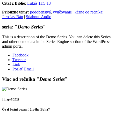
Citát z Biblie:
Lukáš 11:5-13
Príbuzné témy:
podobenstvá
,
vyučovanie
|
kázne od rečníka:
Jaroslav Bán
|
Stiahnuť Audio
séria: "
Demo Series
"
This is a description of the Demo Series. You can delete this Series
and other demo data in the Series Engine section of the WordPress
admin portal.
Facebook
Tweeter
Link
Poslať Email
Viac od rečníka "
Demo Series
"
11. apríl 2021
Čo ti bráni poznať živého Boha?