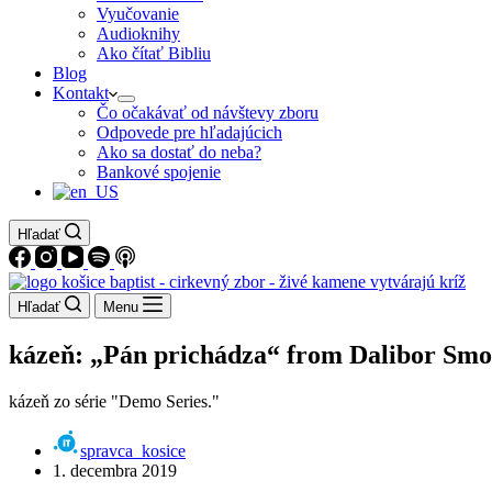
Vyučovanie
Audioknihy
Ako čítať Bibliu
Blog
Kontakt
Čo očakávať od návštevy zboru
Odpovede pre hľadajúcich
Ako sa dostať do neba?
Bankové spojenie
Hľadať
Hľadať
Menu
kázeň: „Pán prichádza“ from Dalibor Smo
kázeň zo série "Demo Series."
spravca_kosice
1. decembra 2019