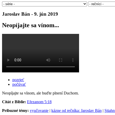
Jaroslav Bán - 9. jún 2019
Neopíjajte sa vínom...
pozrieť
počúvať
Neopíjajte sa vínom, ale buďte plnení Duchom.
Citát z Biblie:
Efezanom 5:18
Príbuzné témy:
vyučovanie
|
kázne od rečníka: Jaroslav Bán
|
Stiah