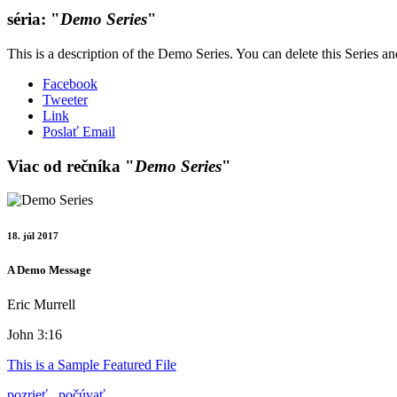
séria: "
Demo Series
"
This is a description of the Demo Series. You can delete this Series a
Facebook
Tweeter
Link
Poslať Email
Viac od rečníka "
Demo Series
"
18. júl 2017
A Demo Message
Eric Murrell
John 3:16
This is a Sample Featured File
pozrieť
počúvať