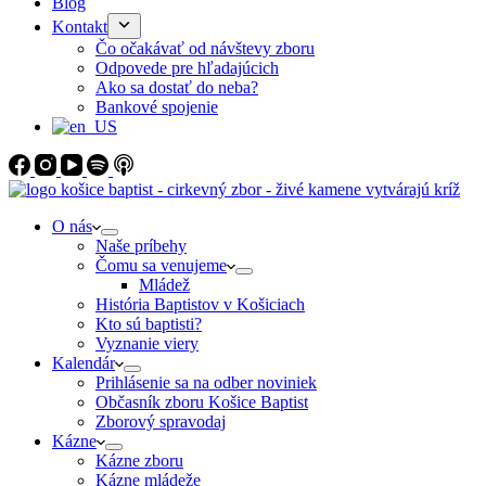
Blog
Kontakt
Čo očakávať od návštevy zboru
Odpovede pre hľadajúcich
Ako sa dostať do neba?
Bankové spojenie
O nás
Naše príbehy
Čomu sa venujeme
Mládež
História Baptistov v Košiciach
Kto sú baptisti?
Vyznanie viery
Kalendár
Prihlásenie sa na odber noviniek
Občasník zboru Košice Baptist
Zborový spravodaj
Kázne
Kázne zboru
Kázne mládeže