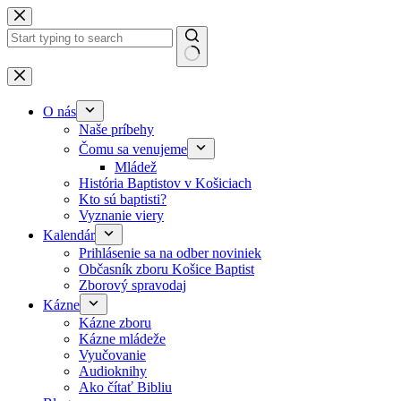
Skip to content
No results
O nás
Naše príbehy
Čomu sa venujeme
Mládež
História Baptistov v Košiciach
Kto sú baptisti?
Vyznanie viery
Kalendár
Prihlásenie sa na odber noviniek
Občasník zboru Košice Baptist
Zborový spravodaj
Kázne
Kázne zboru
Kázne mládeže
Vyučovanie
Audioknihy
Ako čítať Bibliu