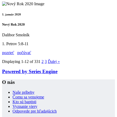
1. január 2020
Nový Rok 2020
Dalibor Smolník
1. Petrov 5:8-11
pozrieť
počúvať
Displaying 1-12 of 33
1
2
3
Ďalej
»
Powered by Series Engine
O nás
Naše príbehy
Čomu sa venujeme
Kto sú baptisti
Vyznanie viery
Odpovede pre hľadajúcich