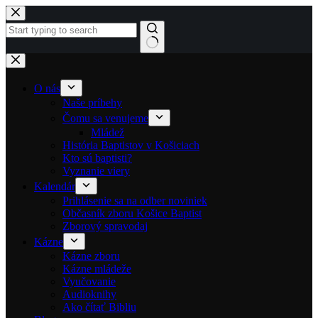
Skip to content
No results
O nás
Naše príbehy
Čomu sa venujeme
Mládež
História Baptistov v Košiciach
Kto sú baptisti?
Vyznanie viery
Kalendár
Prihlásenie sa na odber noviniek
Občasník zboru Košice Baptist
Zborový spravodaj
Kázne
Kázne zboru
Kázne mládeže
Vyučovanie
Audioknihy
Ako čítať Bibliu