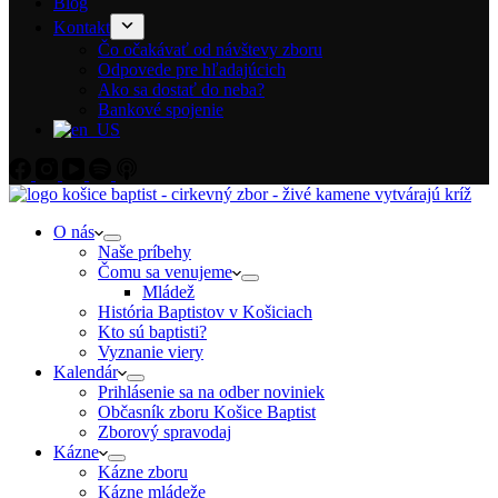
Blog
Kontakt
Čo očakávať od návštevy zboru
Odpovede pre hľadajúcich
Ako sa dostať do neba?
Bankové spojenie
O nás
Naše príbehy
Čomu sa venujeme
Mládež
História Baptistov v Košiciach
Kto sú baptisti?
Vyznanie viery
Kalendár
Prihlásenie sa na odber noviniek
Občasník zboru Košice Baptist
Zborový spravodaj
Kázne
Kázne zboru
Kázne mládeže