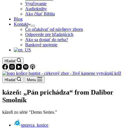
Vyučovanie
Audioknihy
Ako čítať Bibliu
Blog
Kontakt
Čo očakávať od návštevy zboru
Odpovede pre hľadajúcich
Ako sa dostať do neba?
Bankové spojenie
Hľadať
Hľadať
Menu
kázeň: „Pán prichádza“ from Dalibor
Smolník
kázeň zo série "Demo Series."
spravca_kosice