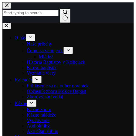
Skip to content
No results
O nás
Naše príbehy
Čomu sa venujeme
Mládež
História Baptistov v Košiciach
Kto sú baptisti?
Vyznanie viery
Kalendár
Prihlásenie sa na odber noviniek
Občasník zboru Košice Baptist
Zborový spravodaj
Kázne
Kázne zboru
Kázne mládeže
Vyučovanie
Audioknihy
Ako čítať Bibliu