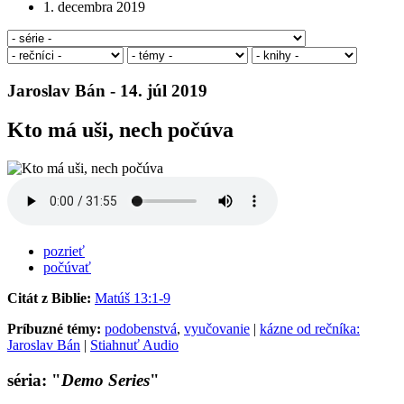
1. decembra 2019
Jaroslav Bán - 14. júl 2019
Kto má uši, nech počúva
pozrieť
počúvať
Citát z Biblie:
Matúš 13:1-9
Príbuzné témy:
podobenstvá
,
vyučovanie
|
kázne od rečníka:
Jaroslav Bán
|
Stiahnuť Audio
séria: "
Demo Series
"