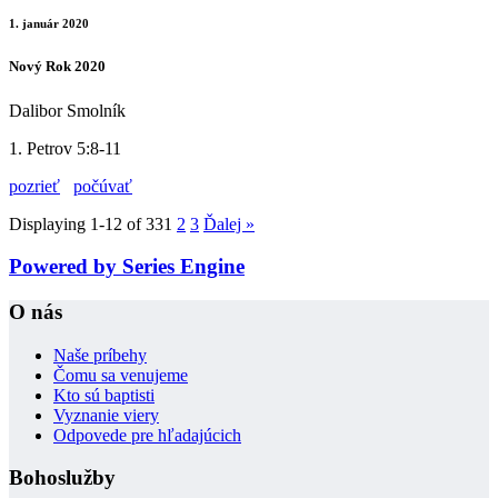
1. január 2020
Nový Rok 2020
Dalibor Smolník
1. Petrov 5:8-11
pozrieť
počúvať
Displaying 1-12 of 33
1
2
3
Ďalej
»
Powered by Series Engine
O nás
Naše príbehy
Čomu sa venujeme
Kto sú baptisti
Vyznanie viery
Odpovede pre hľadajúcich
Bohoslužby