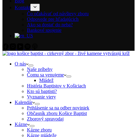
Blog
Kontakt
Čo očakávať od návštevy zboru
Odpovede pre hľadajúcich
Ako sa dostať do neba?
Bankové spojenie
O nás
Naše príbehy
Čomu sa venujeme
Mládež
História Baptistov v Košiciach
Kto sú baptisti?
Vyznanie viery
Kalendár
Prihlásenie sa na odber noviniek
Občasník zboru Košice Baptist
Zborový spravodaj
Kázne
Kázne zboru
Kázne mládeže