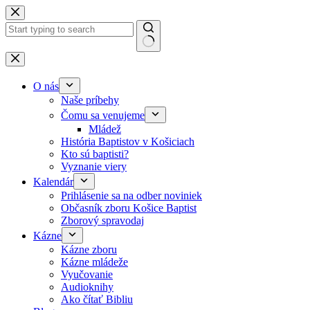
Skip to content
No results
O nás
Naše príbehy
Čomu sa venujeme
Mládež
História Baptistov v Košiciach
Kto sú baptisti?
Vyznanie viery
Kalendár
Prihlásenie sa na odber noviniek
Občasník zboru Košice Baptist
Zborový spravodaj
Kázne
Kázne zboru
Kázne mládeže
Vyučovanie
Audioknihy
Ako čítať Bibliu