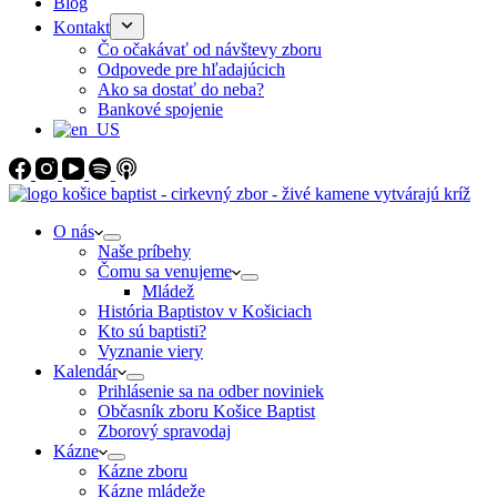
Blog
Kontakt
Čo očakávať od návštevy zboru
Odpovede pre hľadajúcich
Ako sa dostať do neba?
Bankové spojenie
O nás
Naše príbehy
Čomu sa venujeme
Mládež
História Baptistov v Košiciach
Kto sú baptisti?
Vyznanie viery
Kalendár
Prihlásenie sa na odber noviniek
Občasník zboru Košice Baptist
Zborový spravodaj
Kázne
Kázne zboru
Kázne mládeže