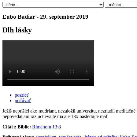
Ľubo Badiar - 29. september 2019
Dlh lásky
pozrieť
počúvať
Ježiš neprišiel ako mudrlant, nezaložil univerzitu, nezriadil meditačn
nepovedal ani raz uctievajte ma ale 13x nasledujte ma!
Citát z Biblie:
Rimanom 13:8