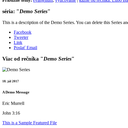
Príbuzné témy:
evanjelium
,
vyučovanie
|
kázne od rečníka: Ľubo Ba
séria: "
Demo Series
"
This is a description of the Demo Series. You can delete this Series a
Facebook
Tweeter
Link
Poslať Email
Viac od rečníka "
Demo Series
"
18. júl 2017
A Demo Message
Eric Murrell
John 3:16
This is a Sample Featured File