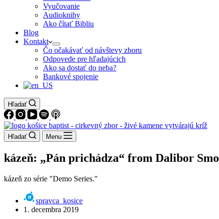
Vyučovanie
Audioknihy
Ako čítať Bibliu
Blog
Kontakt
Čo očakávať od návštevy zboru
Odpovede pre hľadajúcich
Ako sa dostať do neba?
Bankové spojenie
Hľadať
Hľadať
Menu
kázeň: „Pán prichádza“ from Dalibor Smo
kázeň zo série "Demo Series."
spravca_kosice
1. decembra 2019