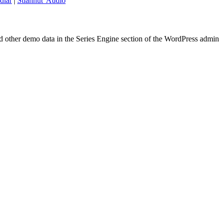
diar
|
Stiahnuť Audio
nd other demo data in the Series Engine section of the WordPress admin 