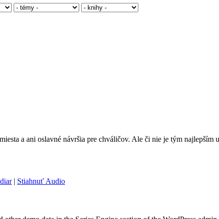
é miesta a ani oslavné návršia pre chváličov. Ale či nie je tým najlepší
diar
|
Stiahnuť Audio