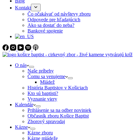
Blog
Kontakt
Čo očakávať od návštevy zboru
Odpovede pre hľadajúcich
Ako sa dostať do neba?
Bankové spojenie
O nás
Naše príbehy
Čomu sa venujeme
Mládež
História Baptistov v Košiciach
Kto sú baptisti?
Vyznanie viery
Kalendár
Prihlásenie sa na odber noviniek
Občasník zboru Košice Baptist
Zborový spravodaj
Kázne
Kázne zboru
Kázne mládeže