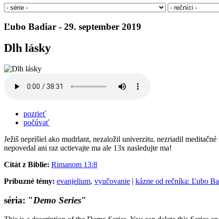
Ľubo Badiar - 29. september 2019
Dlh lásky
pozrieť
počúvať
Ježiš neprišiel ako mudrlant, nezaložil univerzitu, nezriadil meditačn
nepovedal ani raz uctievajte ma ale 13x nasledujte ma!
Citát z Biblie:
Rimanom 13:8
Príbuzné témy:
evanjelium
,
vyučovanie
|
kázne od rečníka: Ľubo Ba
séria: "
Demo Series
"