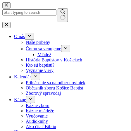
Skip to content
No results
O nás
Naše príbehy
Čomu sa venujeme
Mládež
História Baptistov v Košiciach
Kto sú baptisti?
Vyznanie viery
Kalendár
Prihlásenie sa na odber noviniek
Občasník zboru Košice Baptist
Zborový spravodaj
Kázne
Kázne zboru
Kázne mládeže
Vyučovanie
Audioknihy
Ako čítať Bibliu