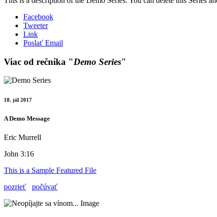
This is a description of the Demo Series. You can delete this Series a
Facebook
Tweeter
Link
Poslať Email
Viac od rečníka "
Demo Series
"
18. júl 2017
A Demo Message
Eric Murrell
John 3:16
This is a Sample Featured File
pozrieť
počúvať