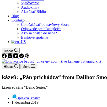
Vyučovanie
Audioknihy
Ako čítať Bibliu
Blog
Kontakt
Čo očakávať od návštevy zboru
Odpovede pre hľadajúcich
Ako sa dostať do neba?
Bankové spojenie
Hľadať
Hľadať
Menu
kázeň: „Pán prichádza“ from Dalibor Smo
kázeň zo série "Demo Series."
spravca_kosice
1. decembra 2019