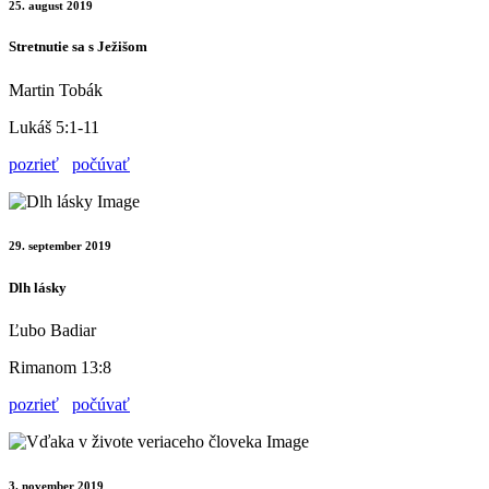
25. august 2019
Stretnutie sa s Ježišom
Martin Tobák
Lukáš 5:1-11
pozrieť
počúvať
29. september 2019
Dlh lásky
Ľubo Badiar
Rimanom 13:8
pozrieť
počúvať
3. november 2019