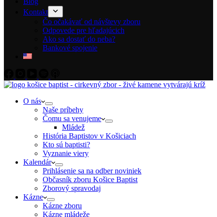
Blog
Kontakt
Čo očakávať od návštevy zboru
Odpovede pre hľadajúcich
Ako sa dostať do neba?
Bankové spojenie
O nás
Naše príbehy
Čomu sa venujeme
Mládež
História Baptistov v Košiciach
Kto sú baptisti?
Vyznanie viery
Kalendár
Prihlásenie sa na odber noviniek
Občasník zboru Košice Baptist
Zborový spravodaj
Kázne
Kázne zboru
Kázne mládeže