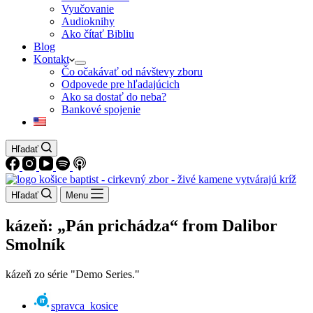
Vyučovanie
Audioknihy
Ako čítať Bibliu
Blog
Kontakt
Čo očakávať od návštevy zboru
Odpovede pre hľadajúcich
Ako sa dostať do neba?
Bankové spojenie
Hľadať
Hľadať
Menu
kázeň: „Pán prichádza“ from Dalibor
Smolník
kázeň zo série "Demo Series."
spravca_kosice