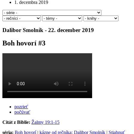
1. decembra 2019
Dalibor Smolník - 22. december 2019
Boh hovorí #3
pozrieť
počúvať
Citát z Biblie:
Žalmy 19:1-15
séria:
Boh hovorí
|
kázne od rečníka: Dalibor Smolník
|
Stiahnuť