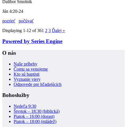
Dalibor Smolník
Ján 4:20-24
pozrieť
počúvať
Displaying 1-12 of 36
1
2
3
Ďalej
»
Powered by Series Engine
O nás
Naše príbehy
Čomu sa venujeme
Kto sú baptisti
Vyznanie viery
Odpovede pre hľadajúcich
Bohoslužby
Nedeľa 9:30
Štvrtok – 18:30 (biblická)
Piatok – 16:00 (dorast)
Piatok – 18:00 (mládež)