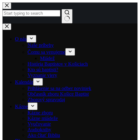
Skip to content
No results
O nás
Naše príbehy
Čomu sa venujeme
Mládež
História Baptistov v Košiciach
Kto sú baptisti?
Vyznanie viery
Kalendár
Prihlásenie sa na odber noviniek
Občasník zboru Košice Baptist
Zborový spravodaj
Kázne
Kázne zboru
Kázne mládeže
Vyučovanie
Audioknihy
Ako čítať Bibliu