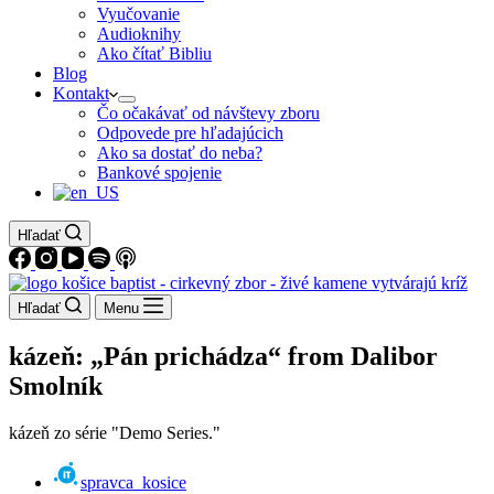
Vyučovanie
Audioknihy
Ako čítať Bibliu
Blog
Kontakt
Čo očakávať od návštevy zboru
Odpovede pre hľadajúcich
Ako sa dostať do neba?
Bankové spojenie
Hľadať
Hľadať
Menu
kázeň: „Pán prichádza“ from Dalibor
Smolník
kázeň zo série "Demo Series."
spravca_kosice