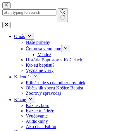
Skip to content
No results
O nás
Naše príbehy
Čomu sa venujeme
Mládež
História Baptistov v Košiciach
Kto sú baptisti?
Vyznanie viery
Kalendár
Prihlásenie sa na odber noviniek
Občasník zboru Košice Baptist
Zborový spravodaj
Kázne
Kázne zboru
Kázne mládeže
Vyučovanie
Audioknihy
Ako čítať Bibliu