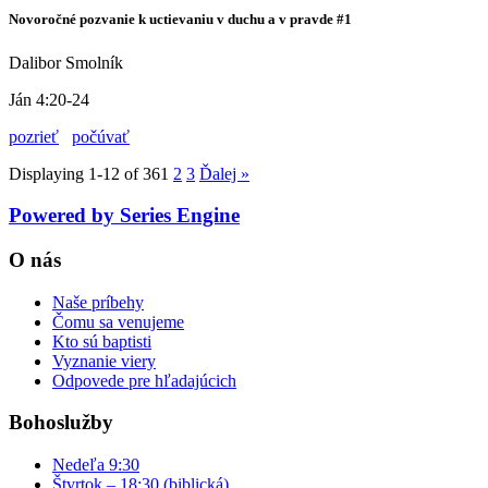
Novoročné pozvanie k uctievaniu v duchu a v pravde #1
Dalibor Smolník
Ján 4:20-24
pozrieť
počúvať
Displaying 1-12 of 36
1
2
3
Ďalej
»
Powered by Series Engine
O nás
Naše príbehy
Čomu sa venujeme
Kto sú baptisti
Vyznanie viery
Odpovede pre hľadajúcich
Bohoslužby
Nedeľa 9:30
Štvrtok – 18:30 (biblická)