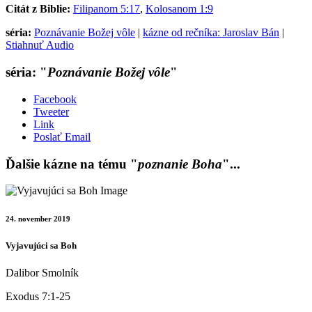
Citát z Biblie:
Filipanom 5:17
,
Kolosanom 1:9
séria:
Poznávanie Božej vôle
|
kázne od rečníka: Jaroslav Bán
|
Stiahnuť Audio
séria: "
Poznávanie Božej vôle
"
Facebook
Tweeter
Link
Poslať Email
Ďalšie kázne na tému "
poznanie Boha
"...
24. november 2019
Vyjavujúci sa Boh
Dalibor Smolník
Exodus 7:1-25