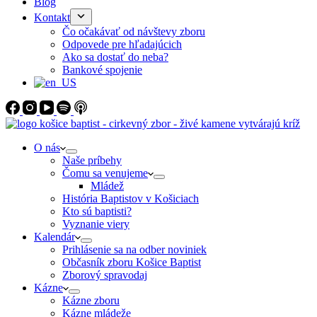
Blog
Kontakt
Čo očakávať od návštevy zboru
Odpovede pre hľadajúcich
Ako sa dostať do neba?
Bankové spojenie
O nás
Naše príbehy
Čomu sa venujeme
Mládež
História Baptistov v Košiciach
Kto sú baptisti?
Vyznanie viery
Kalendár
Prihlásenie sa na odber noviniek
Občasník zboru Košice Baptist
Zborový spravodaj
Kázne
Kázne zboru
Kázne mládeže