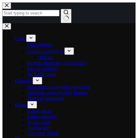
Skip to content
No results
O nás
Naše príbehy
Čomu sa venujeme
Mládež
História Baptistov v Košiciach
Kto sú baptisti?
Vyznanie viery
Kalendár
Prihlásenie sa na odber noviniek
Občasník zboru Košice Baptist
Zborový spravodaj
Kázne
Kázne zboru
Kázne mládeže
Vyučovanie
Audioknihy
Ako čítať Bibliu