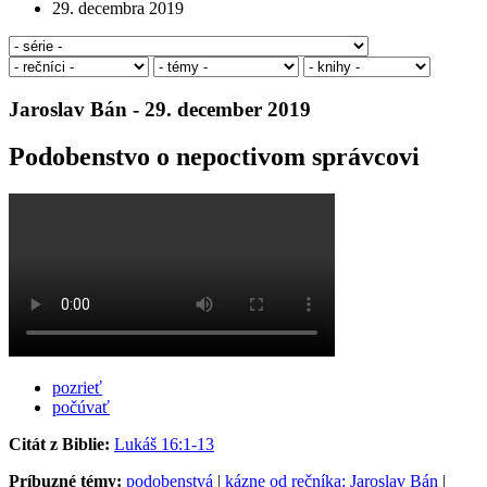
29. decembra 2019
Jaroslav Bán - 29. december 2019
Podobenstvo o nepoctivom správcovi
pozrieť
počúvať
Citát z Biblie:
Lukáš 16:1-13
Príbuzné témy:
podobenstvá
|
kázne od rečníka: Jaroslav Bán
|