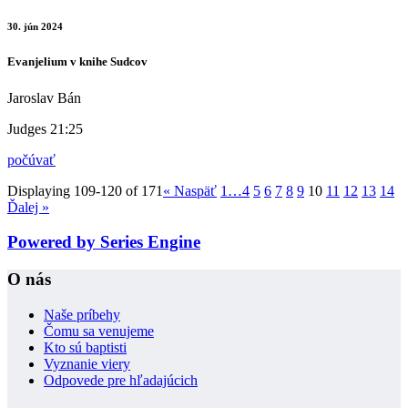
30. jún 2024
Evanjelium v knihe Sudcov
Jaroslav Bán
Judges 21:25
počúvať
Displaying 109-120 of 171
«
Naspäť
1…
4
5
6
7
8
9
10
11
12
13
14
Ďalej
»
Powered by Series Engine
O nás
Naše príbehy
Čomu sa venujeme
Kto sú baptisti
Vyznanie viery
Odpovede pre hľadajúcich