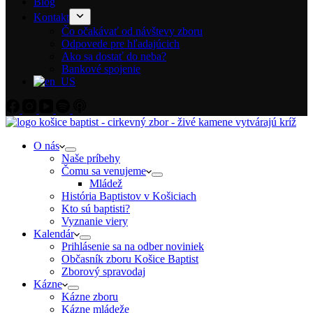
Blog
Kontakt
Čo očakávať od návštevy zboru
Odpovede pre hľadajúcich
Ako sa dostať do neba?
Bankové spojenie
O nás
Naše príbehy
Čomu sa venujeme
Mládež
História Baptistov v Košiciach
Kto sú baptisti?
Vyznanie viery
Kalendár
Prihlásenie sa na odber noviniek
Občasník zboru Košice Baptist
Zborový spravodaj
Kázne
Kázne zboru
Kázne mládeže