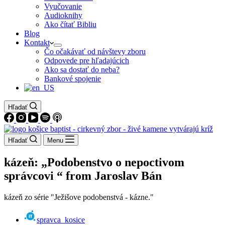
Vyučovanie
Audioknihy
Ako čítať Bibliu
Blog
Kontakt
Čo očakávať od návštevy zboru
Odpovede pre hľadajúcich
Ako sa dostať do neba?
Bankové spojenie
Hľadať
Hľadať
Menu
kázeň: „Podobenstvo o nepoctivom
správcovi “ from Jaroslav Bán
kázeň zo série "Ježišove podobenstvá - kázne."
spravca_kosice