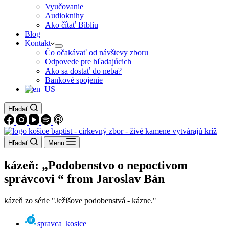
Vyučovanie
Audioknihy
Ako čítať Bibliu
Blog
Kontakt
Čo očakávať od návštevy zboru
Odpovede pre hľadajúcich
Ako sa dostať do neba?
Bankové spojenie
Hľadať
Hľadať
Menu
kázeň: „Podobenstvo o nepoctivom
správcovi “ from Jaroslav Bán
kázeň zo série "Ježišove podobenstvá - kázne."
spravca_kosice