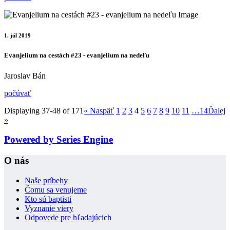
1. júl 2019
Evanjelium na cestách #23 - evanjelium na nedeľu
Jaroslav Bán
počúvať
Displaying 37-48 of 171
«
Naspäť
1
2
3
4
5
6
7
8
9
10
11
…14
Ďalej
»
Powered by Series Engine
O nás
Naše príbehy
Čomu sa venujeme
Kto sú baptisti
Vyznanie viery
Odpovede pre hľadajúcich