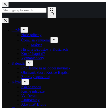
Skip to content
No results
O nás
Naše príbehy
Čomu sa venujeme
Mládež
História Baptistov v Košiciach
Kto sú baptisti?
Vyznanie viery
Kalendár
Prihlásenie sa na odber noviniek
Občasník zboru Košice Baptist
Zborový spravodaj
Kázne
Kázne zboru
Kázne mládeže
Vyučovanie
Audioknihy
Ako čítať Bibliu