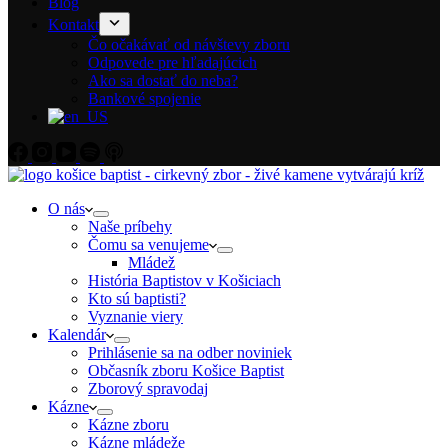
Blog
Kontakt
Čo očakávať od návštevy zboru
Odpovede pre hľadajúcich
Ako sa dostať do neba?
Bankové spojenie
O nás
Naše príbehy
Čomu sa venujeme
Mládež
História Baptistov v Košiciach
Kto sú baptisti?
Vyznanie viery
Kalendár
Prihlásenie sa na odber noviniek
Občasník zboru Košice Baptist
Zborový spravodaj
Kázne
Kázne zboru
Kázne mládeže