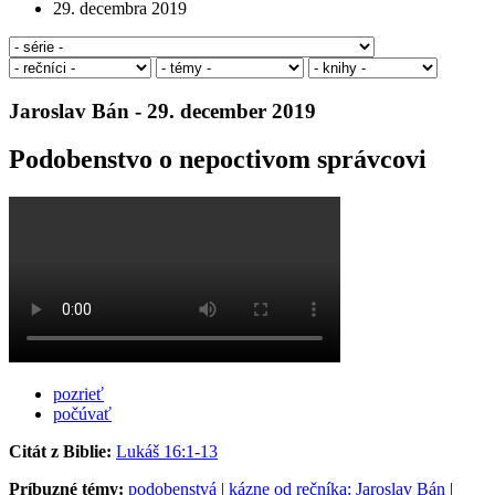
29. decembra 2019
Jaroslav Bán - 29. december 2019
Podobenstvo o nepoctivom správcovi
pozrieť
počúvať
Citát z Biblie:
Lukáš 16:1-13
Príbuzné témy:
podobenstvá
|
kázne od rečníka: Jaroslav Bán
|