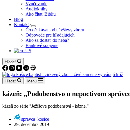
Vyučovanie
Audioknihy
Ako čítať Bibliu
Blog
Kontakt
Čo očakávať od návštevy zboru
Odpovede pre hľadajúcich
Ako sa dostať do neba?
Bankové spojenie
Hľadať
Hľadať
Menu
kázeň: „Podobenstvo o nepoctivom správco
kázeň zo série "Ježišove podobenstvá - kázne."
spravca_kosice
29. decembra 2019