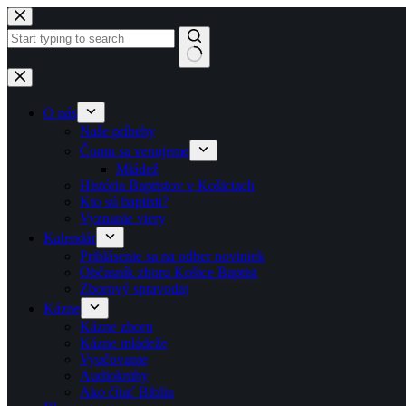
Skip to content
No results
O nás
Naše príbehy
Čomu sa venujeme
Mládež
História Baptistov v Košiciach
Kto sú baptisti?
Vyznanie viery
Kalendár
Prihlásenie sa na odber noviniek
Občasník zboru Košice Baptist
Zborový spravodaj
Kázne
Kázne zboru
Kázne mládeže
Vyučovanie
Audioknihy
Ako čítať Bibliu