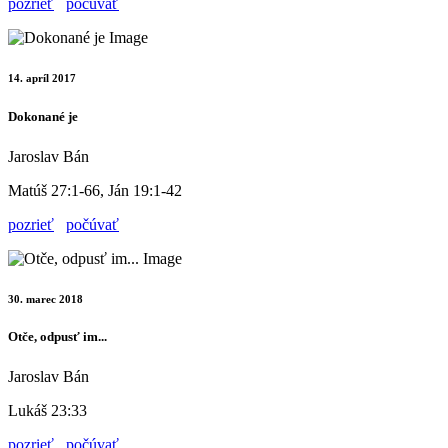
pozrieť
počúvať
14. apríl 2017
Dokonané je
Jaroslav Bán
Matúš 27:1-66, Ján 19:1-42
pozrieť
počúvať
30. marec 2018
Otče, odpusť im...
Jaroslav Bán
Lukáš 23:33
pozrieť
počúvať