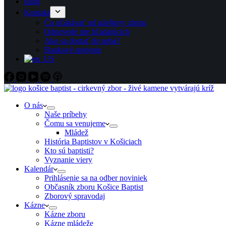
Blog
Kontakt
Čo očakávať od návštevy zboru
Odpovede pre hľadajúcich
Ako sa dostať do neba?
Bankové spojenie
O nás
Naše príbehy
Čomu sa venujeme
Mládež
História Baptistov v Košiciach
Kto sú baptisti?
Vyznanie viery
Kalendár
Prihlásenie sa na odber noviniek
Občasník zboru Košice Baptist
Zborový spravodaj
Kázne
Kázne zboru
Kázne mládeže