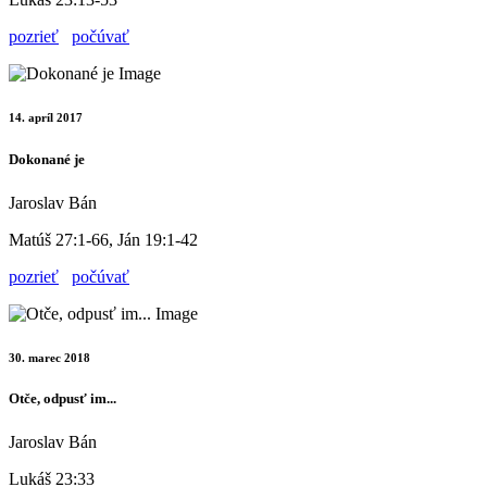
pozrieť
počúvať
14. apríl 2017
Dokonané je
Jaroslav Bán
Matúš 27:1-66, Ján 19:1-42
pozrieť
počúvať
30. marec 2018
Otče, odpusť im...
Jaroslav Bán
Lukáš 23:33