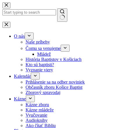
Skip to content
No results
O nás
Naše príbehy
Čomu sa venujeme
Mládež
História Baptistov v Košiciach
Kto sú baptisti?
Vyznanie viery
Kalendár
Prihlásenie sa na odber noviniek
Občasník zboru Košice Baptist
Zborový spravodaj
Kázne
Kázne zboru
Kázne mládeže
Vyučovanie
Audioknihy
Ako čítať Bibliu