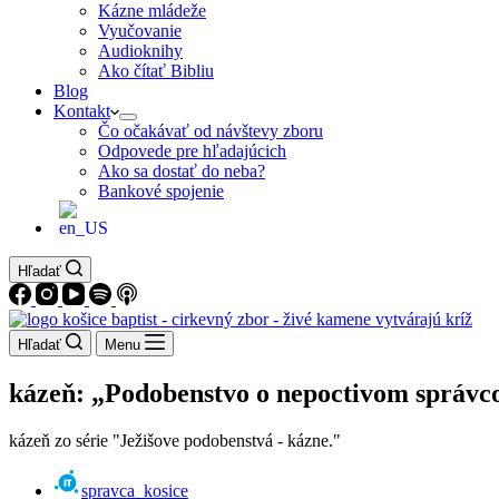
Kázne mládeže
Vyučovanie
Audioknihy
Ako čítať Bibliu
Blog
Kontakt
Čo očakávať od návštevy zboru
Odpovede pre hľadajúcich
Ako sa dostať do neba?
Bankové spojenie
Hľadať
Hľadať
Menu
kázeň: „Podobenstvo o nepoctivom správco
kázeň zo série "Ježišove podobenstvá - kázne."
spravca_kosice