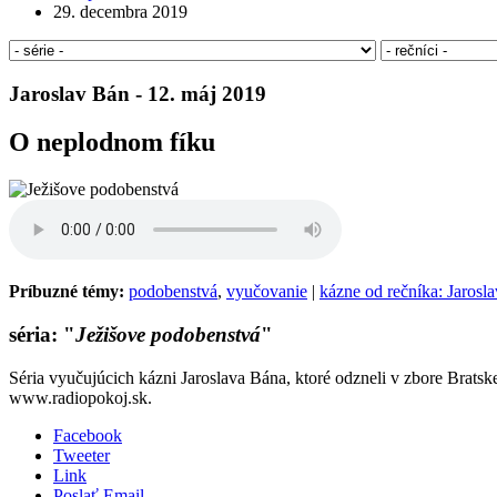
29. decembra 2019
Jaroslav Bán - 12. máj 2019
O neplodnom fíku
Príbuzné témy:
podobenstvá
,
vyučovanie
|
kázne od rečníka: Jarosl
séria: "
Ježišove podobenstvá
"
Séria vyučujúcich kázni Jaroslava Bána, ktoré odzneli v zbore Bratsk
www.radiopokoj.sk.
Facebook
Tweeter
Link
Poslať Email