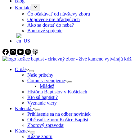
Blog
Kontakt
Čo očakávať od návštevy zboru
Odpovede pre hľadajúcich
Ako sa dostať do neba?
Bankové spojenie
O nás
Naše príbehy
Čomu sa venujeme
Mládež
História Baptistov v Košiciach
Kto sú baptisti?
Vyznanie viery
Kalendár
Prihlásenie sa na odber noviniek
Občasník zboru Košice Baptist
Zborový spravodaj
Kázne
Kázne zboru