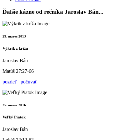
Ďalšie kázne od rečníka Jaroslav Bán...
29. marec 2013
Výkrik z kríža
Jaroslav Bán
Matúš 27:27-66
pozrieť
počúvať
25. marec 2016
Veľký Piatok
Jaroslav Bán
Lukáš 23:13-53