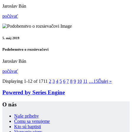
Jaroslav Bán
počúvať
5. máj 2019
Podobenstvo o rozsievačovi
Jaroslav Bán
počúvať
Displaying 1-12 of 171
1
2
3
4
5
6
7
8
9
10
11
…15
Ďalej
»
Powered by Series Engine
O nás
Naše príbehy
Čomu sa venujeme
Kto sú baptisti
Vyznanie viery