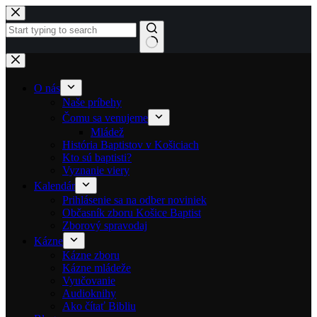
Skip to content
No results
O nás
Naše príbehy
Čomu sa venujeme
Mládež
História Baptistov v Košiciach
Kto sú baptisti?
Vyznanie viery
Kalendár
Prihlásenie sa na odber noviniek
Občasník zboru Košice Baptist
Zborový spravodaj
Kázne
Kázne zboru
Kázne mládeže
Vyučovanie
Audioknihy
Ako čítať Bibliu