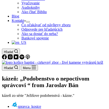
Vyučovanie
Audioknihy
Ako čítať Bibliu
Blog
Kontakt
Čo očakávať od návštevy zboru
Odpovede pre hľadajúcich
Ako sa dostať do neba?
Bankové spojenie
Hľadať
Hľadať
Menu
kázeň: „Podobenstvo o nepoctivom
správcovi “ from Jaroslav Bán
kázeň zo série "Ježišove podobenstvá - kázne."
spravca_kosice