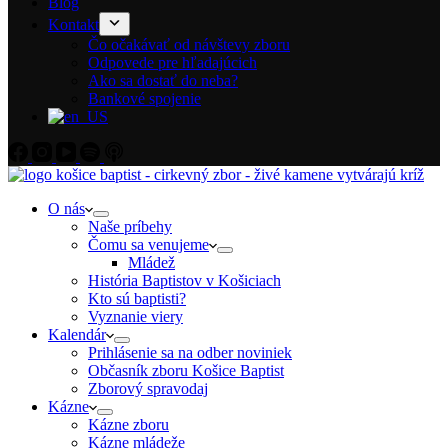
Blog
Kontakt
Čo očakávať od návštevy zboru
Odpovede pre hľadajúcich
Ako sa dostať do neba?
Bankové spojenie
O nás
Naše príbehy
Čomu sa venujeme
Mládež
História Baptistov v Košiciach
Kto sú baptisti?
Vyznanie viery
Kalendár
Prihlásenie sa na odber noviniek
Občasník zboru Košice Baptist
Zborový spravodaj
Kázne
Kázne zboru
Kázne mládeže