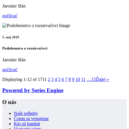
Jaroslav Bán
počúvať
5. máj 2019
Podobenstvo o rozsievačovi
Jaroslav Bán
počúvať
Displaying 1-12 of 171
1
2
3
4
5
6
7
8
9
10
11
…15
Ďalej
»
Powered by Series Engine
O nás
Naše príbehy
Čomu sa venujeme
Kto sú baptisti
Vyznanie viery