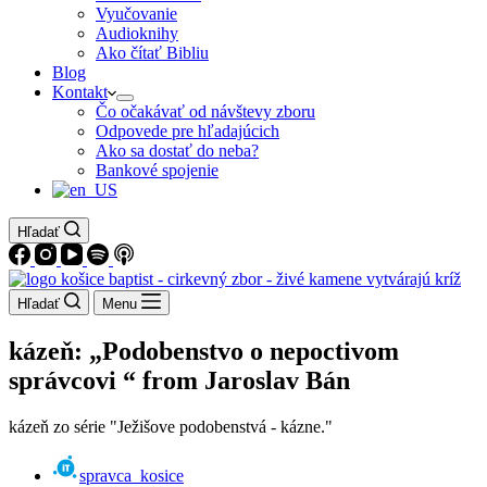
Vyučovanie
Audioknihy
Ako čítať Bibliu
Blog
Kontakt
Čo očakávať od návštevy zboru
Odpovede pre hľadajúcich
Ako sa dostať do neba?
Bankové spojenie
Hľadať
Hľadať
Menu
kázeň: „Podobenstvo o nepoctivom
správcovi “ from Jaroslav Bán
kázeň zo série "Ježišove podobenstvá - kázne."
spravca_kosice