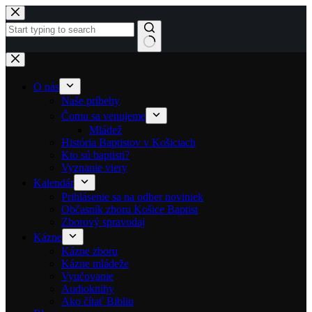
Skip to content
No results
O nás
Naše príbehy
Čomu sa venujeme
Mládež
História Baptistov v Košiciach
Kto sú baptisti?
Vyznanie viery
Kalendár
Prihlásenie sa na odber noviniek
Občasník zboru Košice Baptist
Zborový spravodaj
Kázne
Kázne zboru
Kázne mládeže
Vyučovanie
Audioknihy
Ako čítať Bibliu