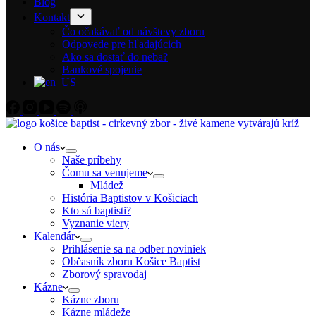
Blog
Kontakt
Čo očakávať od návštevy zboru
Odpovede pre hľadajúcich
Ako sa dostať do neba?
Bankové spojenie
O nás
Naše príbehy
Čomu sa venujeme
Mládež
História Baptistov v Košiciach
Kto sú baptisti?
Vyznanie viery
Kalendár
Prihlásenie sa na odber noviniek
Občasník zboru Košice Baptist
Zborový spravodaj
Kázne
Kázne zboru
Kázne mládeže