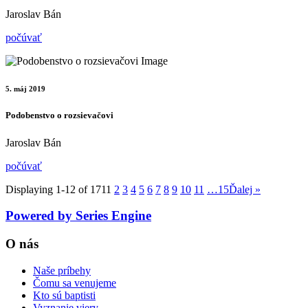
Jaroslav Bán
počúvať
5. máj 2019
Podobenstvo o rozsievačovi
Jaroslav Bán
počúvať
Displaying 1-12 of 171
1
2
3
4
5
6
7
8
9
10
11
…15
Ďalej
»
Powered by Series Engine
O nás
Naše príbehy
Čomu sa venujeme
Kto sú baptisti
Vyznanie viery