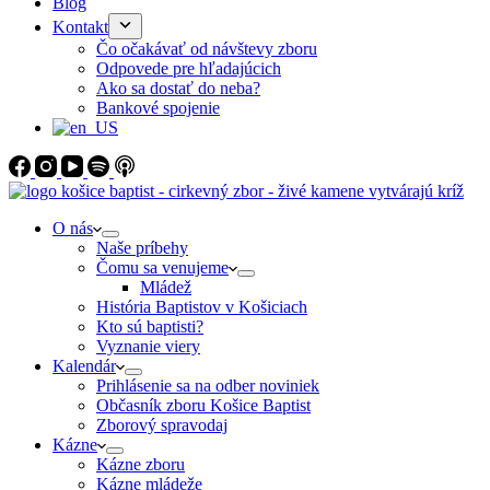
Blog
Kontakt
Čo očakávať od návštevy zboru
Odpovede pre hľadajúcich
Ako sa dostať do neba?
Bankové spojenie
O nás
Naše príbehy
Čomu sa venujeme
Mládež
História Baptistov v Košiciach
Kto sú baptisti?
Vyznanie viery
Kalendár
Prihlásenie sa na odber noviniek
Občasník zboru Košice Baptist
Zborový spravodaj
Kázne
Kázne zboru
Kázne mládeže