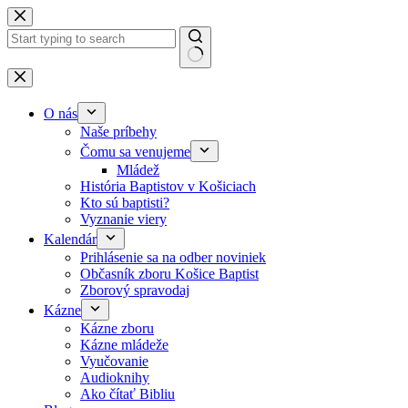
Skip to content
No results
O nás
Naše príbehy
Čomu sa venujeme
Mládež
História Baptistov v Košiciach
Kto sú baptisti?
Vyznanie viery
Kalendár
Prihlásenie sa na odber noviniek
Občasník zboru Košice Baptist
Zborový spravodaj
Kázne
Kázne zboru
Kázne mládeže
Vyučovanie
Audioknihy
Ako čítať Bibliu