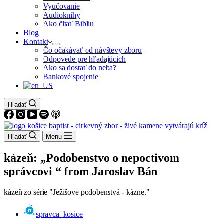
Vyučovanie
Audioknihy
Ako čítať Bibliu
Blog
Kontakt
Čo očakávať od návštevy zboru
Odpovede pre hľadajúcich
Ako sa dostať do neba?
Bankové spojenie
Hľadať
Hľadať
Menu
kázeň: „Podobenstvo o nepoctivom
správcovi “ from Jaroslav Bán
kázeň zo série "Ježišove podobenstvá - kázne."
spravca_kosice