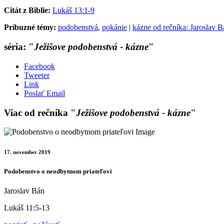
Citát z Biblie:
Lukáš 13:1-9
Príbuzné témy:
podobenstvá
,
pokánie
|
kázne od rečníka: Jaroslav B
séria: "
Ježišove podobenstvá - kázne
"
Facebook
Tweeter
Link
Poslať Email
Viac od rečníka "
Ježišove podobenstvá - kázne
"
17. november 2019
Podobenstvo o neodbytnom priateľovi
Jaroslav Bán
Lukáš 11:5-13