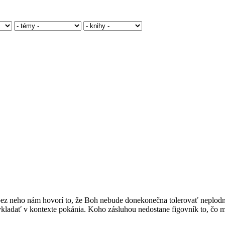
 bez neho nám hovorí to, že Boh nebude donekonečna tolerovať neplodno
kladať v kontexte pokánia. Koho zásluhou nedostane figovník to, čo mu