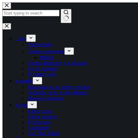
Skip to content
No results
O nás
Naše príbehy
Čomu sa venujeme
Mládež
História Baptistov v Košiciach
Kto sú baptisti?
Vyznanie viery
Kalendár
Prihlásenie sa na odber noviniek
Občasník zboru Košice Baptist
Zborový spravodaj
Kázne
Kázne zboru
Kázne mládeže
Vyučovanie
Audioknihy
Ako čítať Bibliu