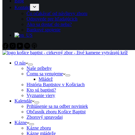
Blog
Kontakt
Čo očakávať od návštevy zboru
Odpovede pre hľadajúcich
Ako sa dostať do neba?
Bankové spojenie
O nás
Naše príbehy
Čomu sa venujeme
Mládež
História Baptistov v Košiciach
Kto sú baptisti?
Vyznanie viery
Kalendár
Prihlásenie sa na odber noviniek
Občasník zboru Košice Baptist
Zborový spravodaj
Kázne
Kázne zboru
Kázne mládeže