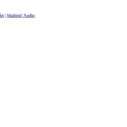
án
|
Stiahnuť Audio