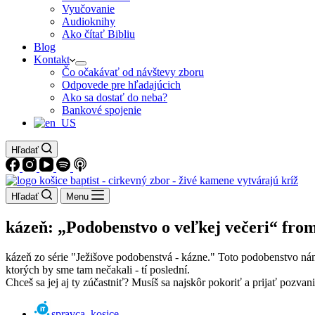
Vyučovanie
Audioknihy
Ako čítať Bibliu
Blog
Kontakt
Čo očakávať od návštevy zboru
Odpovede pre hľadajúcich
Ako sa dostať do neba?
Bankové spojenie
Hľadať
Hľadať
Menu
kázeň: „Podobenstvo o veľkej večeri“ fro
kázeň zo série "Ježišove podobenstvá - kázne." Toto podobenstvo nám pr
ktorých by sme tam nečakali - tí poslední.
Chceš sa jej aj ty zúčastniť? Musíš sa najskôr pokoriť a prijať pozvani
spravca_kosice