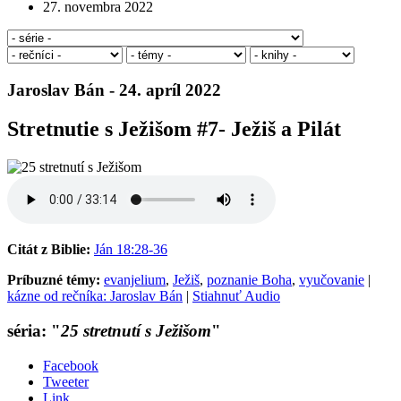
27. novembra 2022
Jaroslav Bán - 24. apríl 2022
Stretnutie s Ježišom #7- Ježiš a Pilát
Citát z Biblie:
Ján 18:28-36
Príbuzné témy:
evanjelium
,
Ježiš
,
poznanie Boha
,
vyučovanie
|
kázne od rečníka: Jaroslav Bán
|
Stiahnuť Audio
séria: "
25 stretnutí s Ježišom
"
Facebook
Tweeter
Link