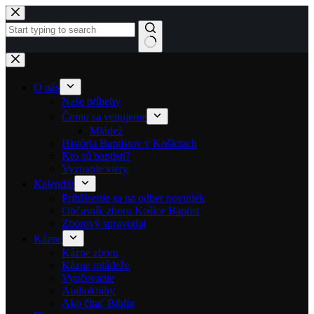
Skip to content
No results
O nás
Naše príbehy
Čomu sa venujeme
Mládež
História Baptistov v Košiciach
Kto sú baptisti?
Vyznanie viery
Kalendár
Prihlásenie sa na odber noviniek
Občasník zboru Košice Baptist
Zborový spravodaj
Kázne
Kázne zboru
Kázne mládeže
Vyučovanie
Audioknihy
Ako čítať Bibliu