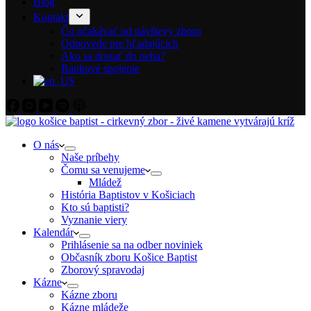
Blog
Kontakt
Čo očakávať od návštevy zboru
Odpovede pre hľadajúcich
Ako sa dostať do neba?
Bankové spojenie
O nás
Naše príbehy
Čomu sa venujeme
Mládež
História Baptistov v Košiciach
Kto sú baptisti?
Vyznanie viery
Kalendár
Prihlásenie sa na odber noviniek
Občasník zboru Košice Baptist
Zborový spravodaj
Kázne
Kázne zboru
Kázne mládeže