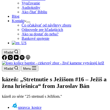
Vyučovanie
Audioknihy
Ako čítať Bibliu
Blog
Kontakt
Čo očakávať od návštevy zboru
Odpovede pre hľadajúcich
Ako sa dostať do neba?
Bankové spojenie
Hľadať
Hľadať
Menu
kázeň: „Stretnutie s Ježišom #16 – Ježiš a
žena hriešnica“ from Jaroslav Bán
kázeň zo série "25 stretnutí s Ježišom."
spravca_kosice