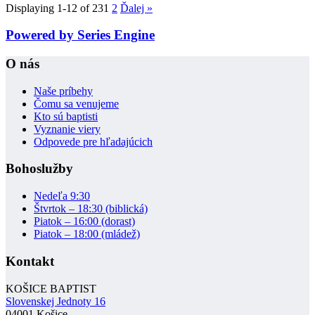
Displaying 1-12 of 23
1
2
Ďalej
»
Powered by Series Engine
O nás
Naše príbehy
Čomu sa venujeme
Kto sú baptisti
Vyznanie viery
Odpovede pre hľadajúcich
Bohoslužby
Nedeľa 9:30
Štvrtok – 18:30 (biblická)
Piatok – 16:00 (dorast)
Piatok – 18:00 (mládež)
Kontakt
KOŠICE BAPTIST
Slovenskej Jednoty 16
04001 Košice