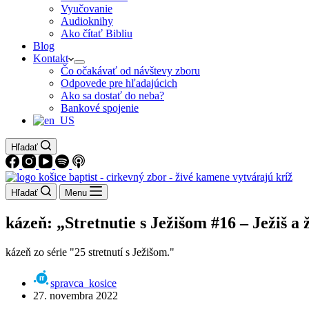
Vyučovanie
Audioknihy
Ako čítať Bibliu
Blog
Kontakt
Čo očakávať od návštevy zboru
Odpovede pre hľadajúcich
Ako sa dostať do neba?
Bankové spojenie
Hľadať
Hľadať
Menu
kázeň: „Stretnutie s Ježišom #16 – Ježiš a
kázeň zo série "25 stretnutí s Ježišom."
spravca_kosice
27. novembra 2022