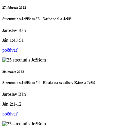
27. február 2022
Stretnutie s Ježišom #3 - Nathanael a Ježiš
Jaroslav Bán
Ján 1:43-51
počúvať
20. marec 2022
Stretnutie s Ježišom #4 - Hostia na svadbe v Káne a Ježiš
Jaroslav Bán
Ján 2:1-12
počúvať