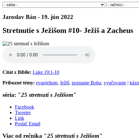
Jaroslav Bán - 19. jún 2022
Stretnutie s Ježišom #10- Ježiš a Zacheus
Citát z Biblie:
Luke 19:1-10
Príbuzné témy:
evanjelium
,
Ježiš
,
poznanie Boha
,
vyučovanie
|
kázn
séria: "
25 stretnutí s Ježišom
"
Facebook
Tweeter
Link
Poslať Email
Viac od rečníka "
25 stretnutí s Ježišom
"