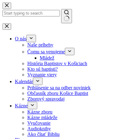
Skip to content
No results
O nás
Naše príbehy
Čomu sa venujeme
Mládež
História Baptistov v Košiciach
Kto sú baptisti?
Vyznanie viery
Kalendár
Prihlásenie sa na odber noviniek
Občasník zboru Košice Baptist
Zborový spravodaj
Kázne
Kázne zboru
Kázne mládeže
Vyučovanie
Audioknihy
Ako čítať Bibliu