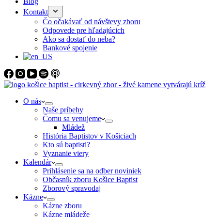
Blog
Kontakt
Čo očakávať od návštevy zboru
Odpovede pre hľadajúcich
Ako sa dostať do neba?
Bankové spojenie
O nás
Naše príbehy
Čomu sa venujeme
Mládež
História Baptistov v Košiciach
Kto sú baptisti?
Vyznanie viery
Kalendár
Prihlásenie sa na odber noviniek
Občasník zboru Košice Baptist
Zborový spravodaj
Kázne
Kázne zboru
Kázne mládeže