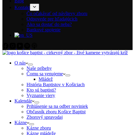
Blog
Kontakt
Čo očakávať od návštevy zboru
Odpovede pre hľadajúcich
Ako sa dostať do neba?
Bankové spojenie
O nás
Naše príbehy
Čomu sa venujeme
Mládež
História Baptistov v Košiciach
Kto sú baptisti?
Vyznanie viery
Kalendár
Prihlásenie sa na odber noviniek
Občasník zboru Košice Baptist
Zborový spravodaj
Kázne
Kázne zboru
Kázne mládeže