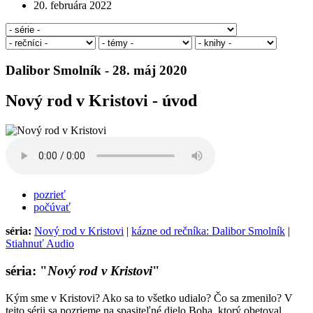
20. februára 2022
Dalibor Smolník - 28. máj 2020
Nový rod v Kristovi - úvod
pozrieť
počúvať
séria:
Nový rod v Kristovi
|
kázne od rečníka: Dalibor Smolník
|
Stiahnuť Audio
séria: "
Nový rod v Kristovi
"
Kým sme v Kristovi? Ako sa to všetko udialo? Čo sa zmenilo? V
tejto sérii sa pozrieme na spasiteľné dielo Boha, ktorý obetoval