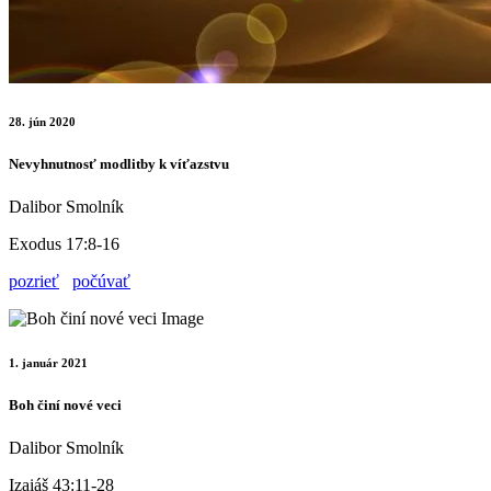
28. jún 2020
Nevyhnutnosť modlitby k víťazstvu
Dalibor Smolník
Exodus 17:8-16
pozrieť
počúvať
1. január 2021
Boh činí nové veci
Dalibor Smolník
Izaiáš 43:11-28