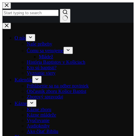
Skip to content
No results
O nás
Naše príbehy
Čomu sa venujeme
Mládež
História Baptistov v Košiciach
Kto sú baptisti?
Vyznanie viery
Kalendár
Prihlásenie sa na odber noviniek
Občasník zboru Košice Baptist
Zborový spravodaj
Kázne
Kázne zboru
Kázne mládeže
Vyučovanie
Audioknihy
Ako čítať Bibliu