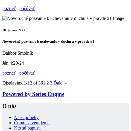
pozrieť
počúvať
10. január 2021
Novoročné pozvanie k uctievaniu v duchu a v pravde #1
Dalibor Smolník
Ján 4:20-24
pozrieť
počúvať
Displaying 1-12 of 36
1
2
3
Ďalej
»
Powered by Series Engine
O nás
Naše príbehy
Čomu sa venujeme
Kto sú baptisti