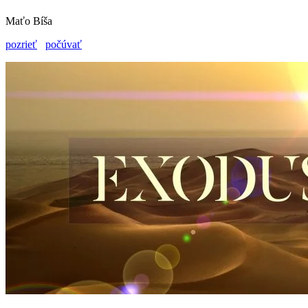
Maťo Bíša
pozrieť
počúvať