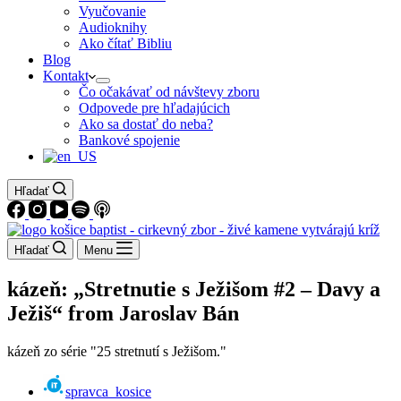
Vyučovanie
Audioknihy
Ako čítať Bibliu
Blog
Kontakt
Čo očakávať od návštevy zboru
Odpovede pre hľadajúcich
Ako sa dostať do neba?
Bankové spojenie
Hľadať
Hľadať
Menu
kázeň: „Stretnutie s Ježišom #2 – Davy a
Ježiš“ from Jaroslav Bán
kázeň zo série "25 stretnutí s Ježišom."
spravca_kosice