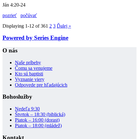
Ján 4:20-24
pozrieť
počúvať
Displaying 1-12 of 36
1
2
3
Ďalej
»
Powered by Series Engine
O nás
Naše príbehy
Čomu sa venujeme
Kto sú baptisti
Vyznanie viery
Odpovede pre hľadajúcich
Bohoslužby
Nedeľa 9:30
Štvrtok – 18:30 (biblická)
Piatok – 16:00 (dorast)
Piatok – 18:00 (mládež)
Kontakt