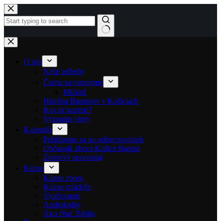
Skip to content
No results
O nás
Naše príbehy
Čomu sa venujeme
Mládež
História Baptistov v Košiciach
Kto sú baptisti?
Vyznanie viery
Kalendár
Prihlásenie sa na odber noviniek
Občasník zboru Košice Baptist
Zborový spravodaj
Kázne
Kázne zboru
Kázne mládeže
Vyučovanie
Audioknihy
Ako čítať Bibliu