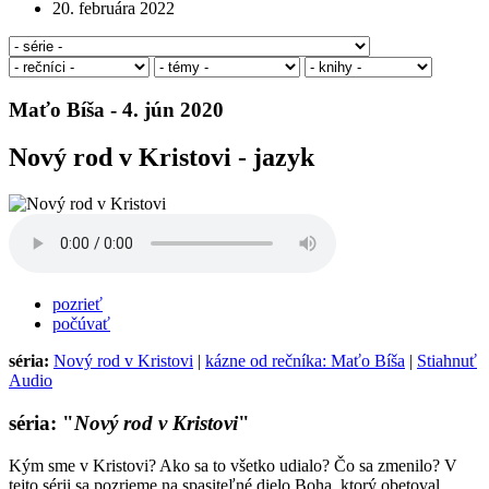
20. februára 2022
Maťo Bíša - 4. jún 2020
Nový rod v Kristovi - jazyk
pozrieť
počúvať
séria:
Nový rod v Kristovi
|
kázne od rečníka: Maťo Bíša
|
Stiahnuť
Audio
séria: "
Nový rod v Kristovi
"
Kým sme v Kristovi? Ako sa to všetko udialo? Čo sa zmenilo? V
tejto sérii sa pozrieme na spasiteľné dielo Boha, ktorý obetoval