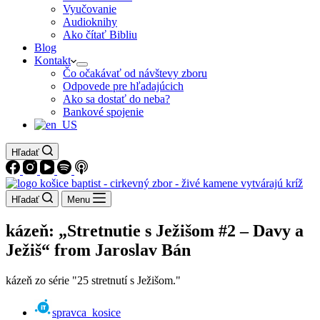
Vyučovanie
Audioknihy
Ako čítať Bibliu
Blog
Kontakt
Čo očakávať od návštevy zboru
Odpovede pre hľadajúcich
Ako sa dostať do neba?
Bankové spojenie
Hľadať
Hľadať
Menu
kázeň: „Stretnutie s Ježišom #2 – Davy a
Ježiš“ from Jaroslav Bán
kázeň zo série "25 stretnutí s Ježišom."
spravca_kosice