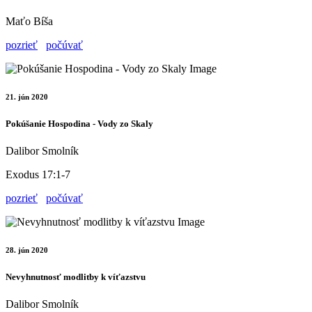
Maťo Bíša
pozrieť
počúvať
21. jún 2020
Pokúšanie Hospodina - Vody zo Skaly
Dalibor Smolník
Exodus 17:1-7
pozrieť
počúvať
28. jún 2020
Nevyhnutnosť modlitby k víťazstvu
Dalibor Smolník