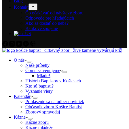
Blog
Kontakt
Čo očakávať od návštevy zboru
Odpovede pre hľadajúcich
Ako sa dostať do neba?
Bankové spojenie
O nás
Naše príbehy
Čomu sa venujeme
Mládež
História Baptistov v Košiciach
Kto sú baptisti?
Vyznanie viery
Kalendár
Prihlásenie sa na odber noviniek
Občasník zboru Košice Baptist
Zborový spravodaj
Kázne
Kázne zboru
Kázne mládeže