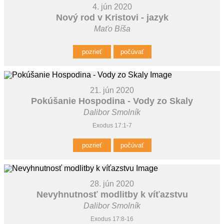
4. jún 2020
Nový rod v Kristovi - jazyk
Maťo Bíša
pozrieť
počúvať
21. jún 2020
Pokúšanie Hospodina - Vody zo Skaly
Dalibor Smolník
Exodus 17:1-7
pozrieť
počúvať
28. jún 2020
Nevyhnutnosť modlitby k víťazstvu
Dalibor Smolník
Exodus 17:8-16