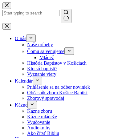
Skip to content
No results
O nás
Naše príbehy
Čomu sa venujeme
Mládež
História Baptistov v Košiciach
Kto sú baptisti?
Vyznanie viery
Kalendár
Prihlásenie sa na odber noviniek
Občasník zboru Košice Baptist
Zborový spravodaj
Kázne
Kázne zboru
Kázne mládeže
Vyučovanie
Audioknihy
Ako čítať Bibliu