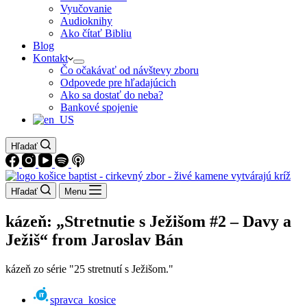
Vyučovanie
Audioknihy
Ako čítať Bibliu
Blog
Kontakt
Čo očakávať od návštevy zboru
Odpovede pre hľadajúcich
Ako sa dostať do neba?
Bankové spojenie
Hľadať
Hľadať
Menu
kázeň: „Stretnutie s Ježišom #2 – Davy a
Ježiš“ from Jaroslav Bán
kázeň zo série "25 stretnutí s Ježišom."
spravca_kosice