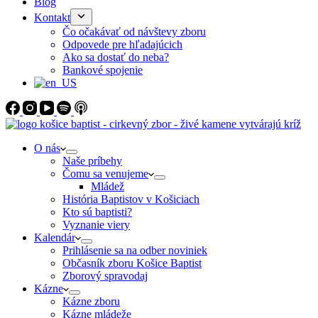
Blog
Kontakt
Čo očakávať od návštevy zboru
Odpovede pre hľadajúcich
Ako sa dostať do neba?
Bankové spojenie
O nás
Naše príbehy
Čomu sa venujeme
Mládež
História Baptistov v Košiciach
Kto sú baptisti?
Vyznanie viery
Kalendár
Prihlásenie sa na odber noviniek
Občasník zboru Košice Baptist
Zborový spravodaj
Kázne
Kázne zboru
Kázne mládeže