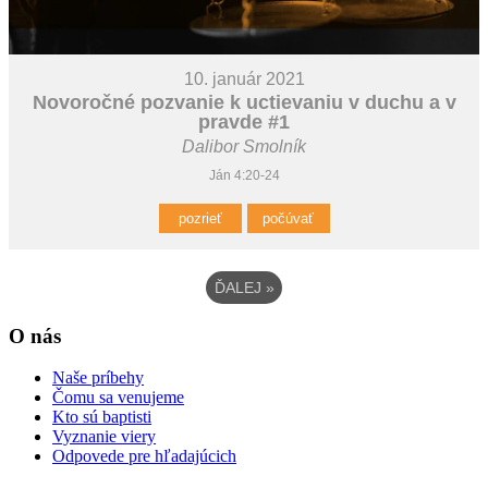
10. január 2021
Novoročné pozvanie k uctievaniu v duchu a v
pravde #1
Dalibor Smolník
Ján 4:20-24
pozrieť
počúvať
ĎALEJ
»
O nás
Naše príbehy
Čomu sa venujeme
Kto sú baptisti
Vyznanie viery
Odpovede pre hľadajúcich