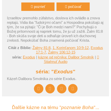
pozrieť
počúvať
Izraelitov premohlo zúfalstvo, doslova ich ovládlo a znova
reptajú. Vidia iba "ľudskými očami" a Hospodina pokúšajú aj
tým, že sa pýtajú: "Či je Boh medzi nami?" Pochybujú o
Božej prítomnosti aj napriek tomu, že ju už zažili. Žalm 81:8
- Boh skúša svoje deti a odhaľuje úroveň ich duchovnej
zrelosti. Nepokúšať Boha znamená počúvať Krista.
Citát z Biblie:
Žalmy 81:8
,
1. Korinťanom 10:9-12
,
Exodus
17:1-7
,
Žalmy 106:12-15
séria:
Exodus
|
kázne od rečníka: Dalibor Smolník
|
Stiahnuť Audio
séria: "
Exodus
"
Kázeň Dalibora Smolníka zo série Exodus.
Ďalšie kázne na tému "
poznanie Boha
"...