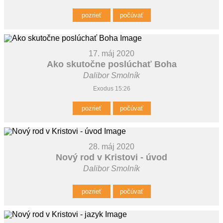
pozrieť
počúvať
17. máj 2020
Ako skutočne poslúchať Boha
Dalibor Smolník
Exodus 15:26
pozrieť
počúvať
28. máj 2020
Nový rod v Kristovi - úvod
Dalibor Smolník
pozrieť
počúvať