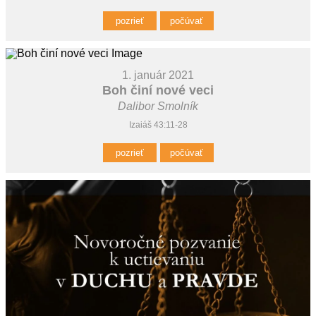
pozrieť
počúvať
1. január 2021
Boh činí nové veci
Dalibor Smolník
Izaiáš 43:11-28
pozrieť
počúvať