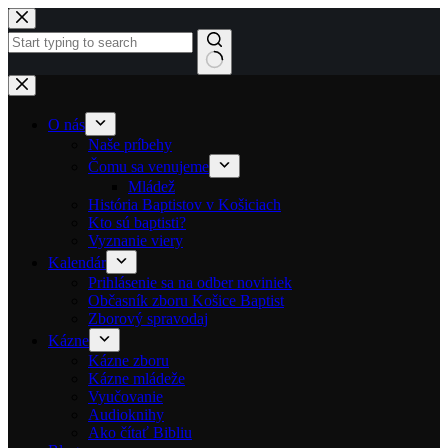
Skip to content
No results
O nás
Naše príbehy
Čomu sa venujeme
Mládež
História Baptistov v Košiciach
Kto sú baptisti?
Vyznanie viery
Kalendár
Prihlásenie sa na odber noviniek
Občasník zboru Košice Baptist
Zborový spravodaj
Kázne
Kázne zboru
Kázne mládeže
Vyučovanie
Audioknihy
Ako čítať Bibliu