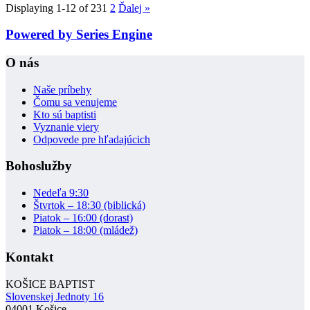
Displaying 1-12 of 23
1
2
Ďalej
»
Powered by Series Engine
O nás
Naše príbehy
Čomu sa venujeme
Kto sú baptisti
Vyznanie viery
Odpovede pre hľadajúcich
Bohoslužby
Nedeľa 9:30
Štvrtok – 18:30 (biblická)
Piatok – 16:00 (dorast)
Piatok – 18:00 (mládež)
Kontakt
KOŠICE BAPTIST
Slovenskej Jednoty 16
04001 Košice