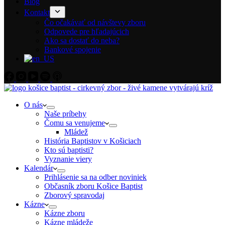
Blog
Kontakt
Čo očakávať od návštevy zboru
Odpovede pre hľadajúcich
Ako sa dostať do neba?
Bankové spojenie
O nás
Naše príbehy
Čomu sa venujeme
Mládež
História Baptistov v Košiciach
Kto sú baptisti?
Vyznanie viery
Kalendár
Prihlásenie sa na odber noviniek
Občasník zboru Košice Baptist
Zborový spravodaj
Kázne
Kázne zboru
Kázne mládeže