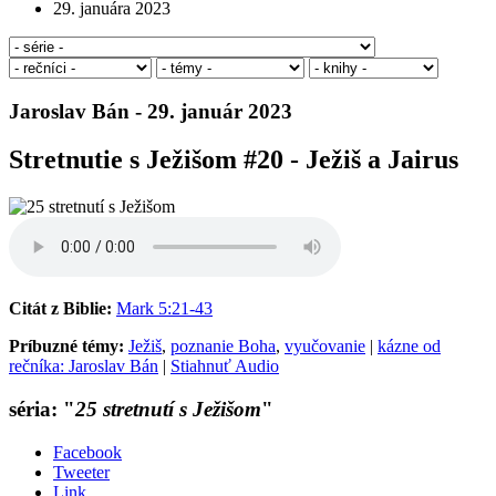
29. januára 2023
Jaroslav Bán - 29. január 2023
Stretnutie s Ježišom #20 - Ježiš a Jairus
Citát z Biblie:
Mark 5:21-43
Príbuzné témy:
Ježiš
,
poznanie Boha
,
vyučovanie
|
kázne od
rečníka: Jaroslav Bán
|
Stiahnuť Audio
séria: "
25 stretnutí s Ježišom
"
Facebook
Tweeter
Link