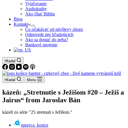
Vyučovanie
Audioknihy
Ako čítať Bibliu
Blog
Kontakt
Čo očakávať od návštevy zboru
Odpovede pre hľadajúcich
Ako sa dostať do neba?
Bankové spojenie
Hľadať
Hľadať
Menu
kázeň: „Stretnutie s Ježišom #20 – Ježiš a
Jairus“ from Jaroslav Bán
kázeň zo série "25 stretnutí s Ježišom."
spravca_kosice