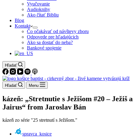
Vyučovanie
Audioknihy
Ako čítať Bibliu
Blog
Kontakt
Čo očakávať od návštevy zboru
Odpovede pre hľadajúcich
Ako sa dostať do neba?
Bankové spojenie
Hľadať
Hľadať
Menu
kázeň: „Stretnutie s Ježišom #20 – Ježiš a
Jairus“ from Jaroslav Bán
kázeň zo série "25 stretnutí s Ježišom."
spravca_kosice