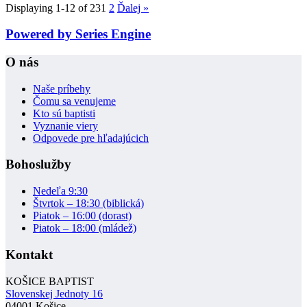
Displaying 1-12 of 23
1
2
Ďalej
»
Powered by Series Engine
O nás
Naše príbehy
Čomu sa venujeme
Kto sú baptisti
Vyznanie viery
Odpovede pre hľadajúcich
Bohoslužby
Nedeľa 9:30
Štvrtok – 18:30 (biblická)
Piatok – 16:00 (dorast)
Piatok – 18:00 (mládež)
Kontakt
KOŠICE BAPTIST
Slovenskej Jednoty 16
04001 Košice