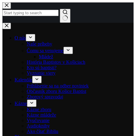
Skip to content
No results
O nás
Naše príbehy
Čomu sa venujeme
Mládež
História Baptistov v Košiciach
Kto sú baptisti?
Vyznanie viery
Kalendár
Prihlásenie sa na odber noviniek
Občasník zboru Košice Baptist
Zborový spravodaj
Kázne
Kázne zboru
Kázne mládeže
Vyučovanie
Audioknihy
Ako čítať Bibliu