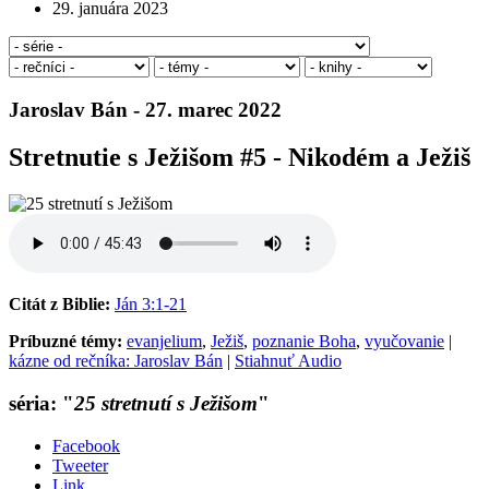
29. januára 2023
Jaroslav Bán - 27. marec 2022
Stretnutie s Ježišom #5 - Nikodém a Ježiš
Citát z Biblie:
Ján 3:1-21
Príbuzné témy:
evanjelium
,
Ježiš
,
poznanie Boha
,
vyučovanie
|
kázne od rečníka: Jaroslav Bán
|
Stiahnuť Audio
séria: "
25 stretnutí s Ježišom
"
Facebook
Tweeter
Link