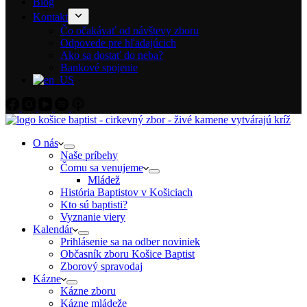
Blog
Kontakt
Čo očakávať od návštevy zboru
Odpovede pre hľadajúcich
Ako sa dostať do neba?
Bankové spojenie
O nás
Naše príbehy
Čomu sa venujeme
Mládež
História Baptistov v Košiciach
Kto sú baptisti?
Vyznanie viery
Kalendár
Prihlásenie sa na odber noviniek
Občasník zboru Košice Baptist
Zborový spravodaj
Kázne
Kázne zboru
Kázne mládeže