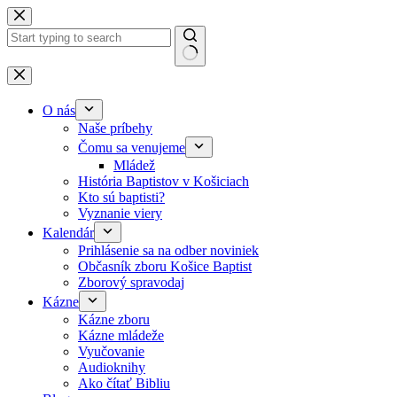
Skip to content
No results
O nás
Naše príbehy
Čomu sa venujeme
Mládež
História Baptistov v Košiciach
Kto sú baptisti?
Vyznanie viery
Kalendár
Prihlásenie sa na odber noviniek
Občasník zboru Košice Baptist
Zborový spravodaj
Kázne
Kázne zboru
Kázne mládeže
Vyučovanie
Audioknihy
Ako čítať Bibliu