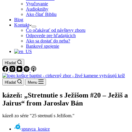
Vyučovanie
Audioknihy
Ako čítať Bibliu
Blog
Kontakt
Čo očakávať od návštevy zboru
Odpovede pre hľadajúcich
Ako sa dostať do neba?
Bankové spojenie
Hľadať
Hľadať
Menu
kázeň: „Stretnutie s Ježišom #20 – Ježiš a
Jairus“ from Jaroslav Bán
kázeň zo série "25 stretnutí s Ježišom."
spravca_kosice