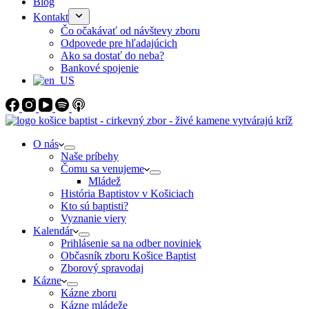
Blog
Kontakt
Čo očakávať od návštevy zboru
Odpovede pre hľadajúcich
Ako sa dostať do neba?
Bankové spojenie
O nás
Naše príbehy
Čomu sa venujeme
Mládež
História Baptistov v Košiciach
Kto sú baptisti?
Vyznanie viery
Kalendár
Prihlásenie sa na odber noviniek
Občasník zboru Košice Baptist
Zborový spravodaj
Kázne
Kázne zboru
Kázne mládeže