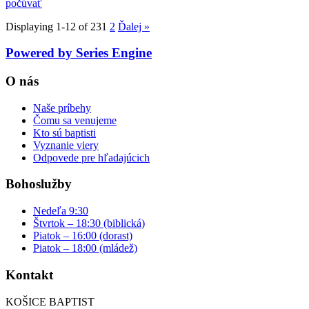
počúvať
Displaying 1-12 of 23
1
2
Ďalej
»
Powered by Series Engine
O nás
Naše príbehy
Čomu sa venujeme
Kto sú baptisti
Vyznanie viery
Odpovede pre hľadajúcich
Bohoslužby
Nedeľa 9:30
Štvrtok – 18:30 (biblická)
Piatok – 16:00 (dorast)
Piatok – 18:00 (mládež)
Kontakt
KOŠICE BAPTIST