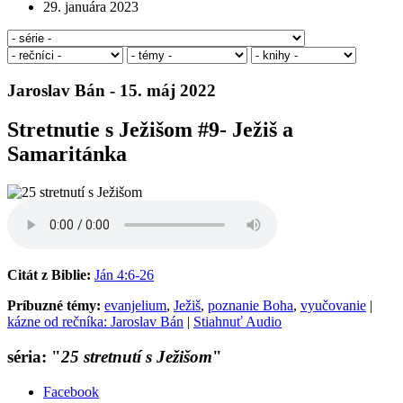
29. januára 2023
Jaroslav Bán - 15. máj 2022
Stretnutie s Ježišom #9- Ježiš a
Samaritánka
Citát z Biblie:
Ján 4:6-26
Príbuzné témy:
evanjelium
,
Ježiš
,
poznanie Boha
,
vyučovanie
|
kázne od rečníka: Jaroslav Bán
|
Stiahnuť Audio
séria: "
25 stretnutí s Ježišom
"
Facebook