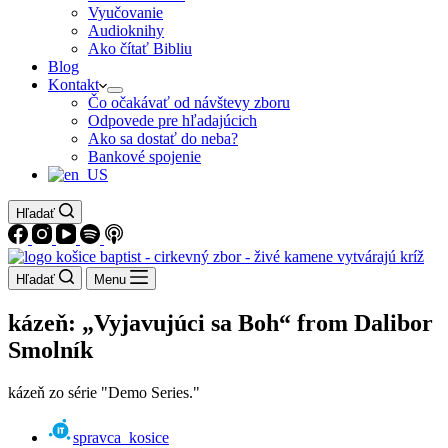
Vyučovanie
Audioknihy
Ako čítať Bibliu
Blog
Kontakt
Čo očakávať od návštevy zboru
Odpovede pre hľadajúcich
Ako sa dostať do neba?
Bankové spojenie
Hľadať
Hľadať
Menu
kázeň: „Vyjavujúci sa Boh“ from Dalibor
Smolník
kázeň zo série "Demo Series."
spravca_kosice