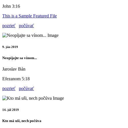
John 3:16
This is a Sample Featured File
pozrieť
počúvať
9. jún 2019
Neopíjajte sa vínom...
Jaroslav Bán
Efezanom 5:18
pozrieť
počúvať
14. júl 2019
Kto má uši, nech počúva