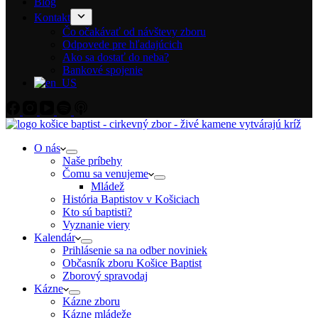
Blog
Kontakt
Čo očakávať od návštevy zboru
Odpovede pre hľadajúcich
Ako sa dostať do neba?
Bankové spojenie
O nás
Naše príbehy
Čomu sa venujeme
Mládež
História Baptistov v Košiciach
Kto sú baptisti?
Vyznanie viery
Kalendár
Prihlásenie sa na odber noviniek
Občasník zboru Košice Baptist
Zborový spravodaj
Kázne
Kázne zboru
Kázne mládeže