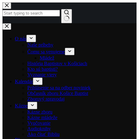
Skip to content
No results
O nás
Naše príbehy
Čomu sa venujeme
Mládež
História Baptistov v Košiciach
Kto sú baptisti?
Vyznanie viery
Kalendár
Prihlásenie sa na odber noviniek
Občasník zboru Košice Baptist
Zborový spravodaj
Kázne
Kázne zboru
Kázne mládeže
Vyučovanie
Audioknihy
Ako čítať Bibliu