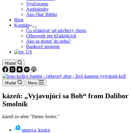
Vyučovanie
Audioknihy
Ako čítať Bibliu
Blog
Kontakt
Čo očakávať od návštevy zboru
Odpovede pre hľadajúcich
Ako sa dostať do neba?
Bankové spojenie
Hľadať
Hľadať
Menu
kázeň: „Vyjavujúci sa Boh“ from Dalibor
Smolník
kázeň zo série "Demo Series."
spravca_kosice