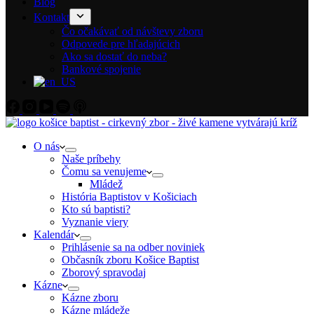
Blog
Kontakt
Čo očakávať od návštevy zboru
Odpovede pre hľadajúcich
Ako sa dostať do neba?
Bankové spojenie
O nás
Naše príbehy
Čomu sa venujeme
Mládež
História Baptistov v Košiciach
Kto sú baptisti?
Vyznanie viery
Kalendár
Prihlásenie sa na odber noviniek
Občasník zboru Košice Baptist
Zborový spravodaj
Kázne
Kázne zboru
Kázne mládeže