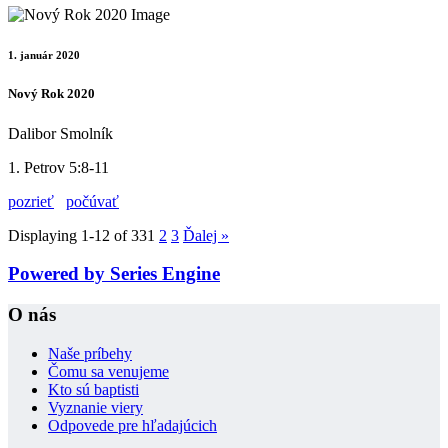
1. január 2020
Nový Rok 2020
Dalibor Smolník
1. Petrov 5:8-11
pozrieť
počúvať
Displaying 1-12 of 33
1
2
3
Ďalej
»
Powered by Series Engine
O nás
Naše príbehy
Čomu sa venujeme
Kto sú baptisti
Vyznanie viery
Odpovede pre hľadajúcich