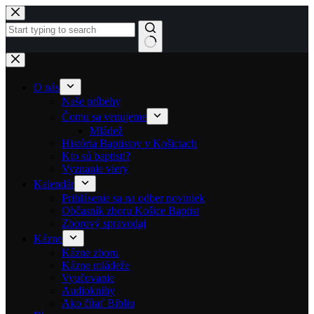
Skip to content
No results
O nás
Naše príbehy
Čomu sa venujeme
Mládež
História Baptistov v Košiciach
Kto sú baptisti?
Vyznanie viery
Kalendár
Prihlásenie sa na odber noviniek
Občasník zboru Košice Baptist
Zborový spravodaj
Kázne
Kázne zboru
Kázne mládeže
Vyučovanie
Audioknihy
Ako čítať Bibliu