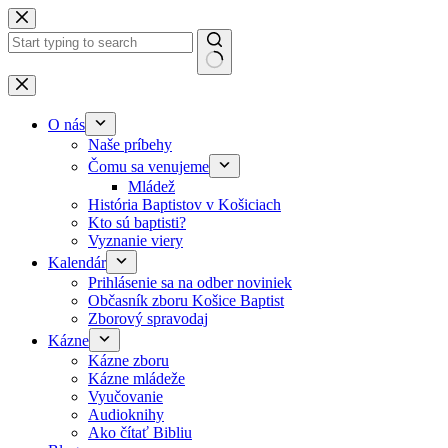
Skip to content
No results
O nás
Naše príbehy
Čomu sa venujeme
Mládež
História Baptistov v Košiciach
Kto sú baptisti?
Vyznanie viery
Kalendár
Prihlásenie sa na odber noviniek
Občasník zboru Košice Baptist
Zborový spravodaj
Kázne
Kázne zboru
Kázne mládeže
Vyučovanie
Audioknihy
Ako čítať Bibliu