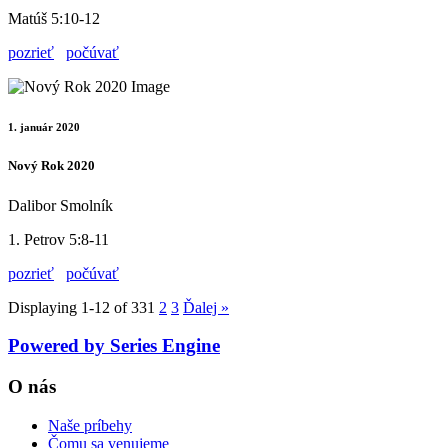
Matúš 5:10-12
pozrieť
počúvať
1. január 2020
Nový Rok 2020
Dalibor Smolník
1. Petrov 5:8-11
pozrieť
počúvať
Displaying 1-12 of 33
1
2
3
Ďalej
»
Powered by Series Engine
O nás
Naše príbehy
Čomu sa venujeme