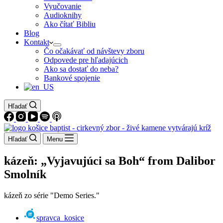
Vyučovanie
Audioknihy
Ako čítať Bibliu
Blog
Kontakt
Čo očakávať od návštevy zboru
Odpovede pre hľadajúcich
Ako sa dostať do neba?
Bankové spojenie
Hľadať
Hľadať
Menu
kázeň: „Vyjavujúci sa Boh“ from Dalibor
Smolník
kázeň zo série "Demo Series."
spravca_kosice