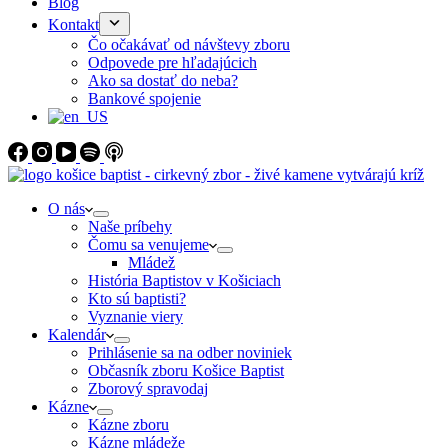
Blog
Kontakt
Čo očakávať od návštevy zboru
Odpovede pre hľadajúcich
Ako sa dostať do neba?
Bankové spojenie
O nás
Naše príbehy
Čomu sa venujeme
Mládež
História Baptistov v Košiciach
Kto sú baptisti?
Vyznanie viery
Kalendár
Prihlásenie sa na odber noviniek
Občasník zboru Košice Baptist
Zborový spravodaj
Kázne
Kázne zboru
Kázne mládeže