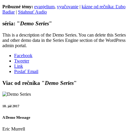
Príbuzné témy:
evanjelium
,
vyučovanie
|
kázne od rečníka: Ľubo
Badiar
|
Stiahnuť Audio
séria: "
Demo Series
"
This is a description of the Demo Series. You can delete this Series
and other demo data in the Series Engine section of the WordPress
admin portal.
Facebook
Tweeter
Link
Poslať Email
Viac od rečníka "
Demo Series
"
18. júl 2017
A Demo Message
Eric Murrell