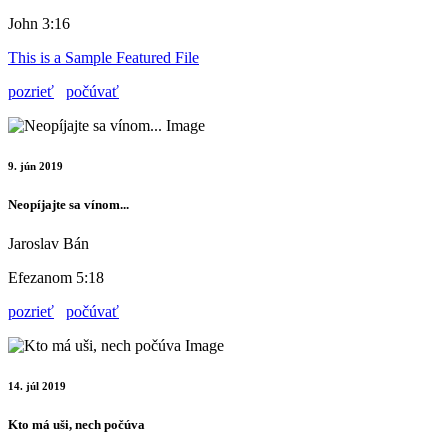
John 3:16
This is a Sample Featured File
pozrieť
počúvať
9. jún 2019
Neopíjajte sa vínom...
Jaroslav Bán
Efezanom 5:18
pozrieť
počúvať
14. júl 2019
Kto má uši, nech počúva