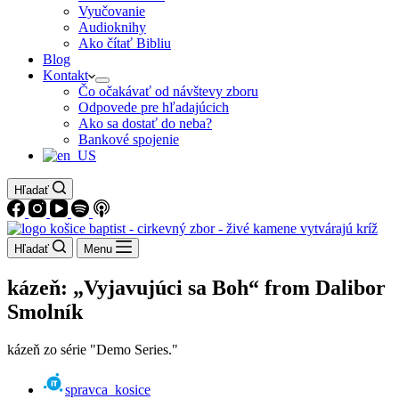
Vyučovanie
Audioknihy
Ako čítať Bibliu
Blog
Kontakt
Čo očakávať od návštevy zboru
Odpovede pre hľadajúcich
Ako sa dostať do neba?
Bankové spojenie
Hľadať
Hľadať
Menu
kázeň: „Vyjavujúci sa Boh“ from Dalibor
Smolník
kázeň zo série "Demo Series."
spravca_kosice