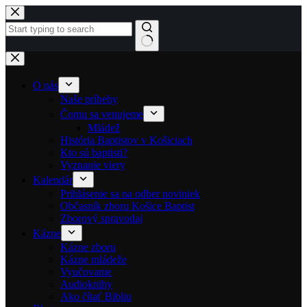
Skip to content
No results
O nás
Naše príbehy
Čomu sa venujeme
Mládež
História Baptistov v Košiciach
Kto sú baptisti?
Vyznanie viery
Kalendár
Prihlásenie sa na odber noviniek
Občasník zboru Košice Baptist
Zborový spravodaj
Kázne
Kázne zboru
Kázne mládeže
Vyučovanie
Audioknihy
Ako čítať Bibliu