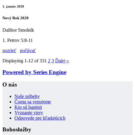
1. január 2020
Nový Rok 2020
Dalibor Smolník
1. Petrov 5:8-11
pozrieť
počúvať
Displaying 1-12 of 33
1
2
3
Ďalej
»
Powered by Series Engine
O nás
Naše príbehy
Čomu sa venujeme
Kto sú baptisti
Vyznanie viery
Odpovede pre hľadajúcich
Bohoslužby