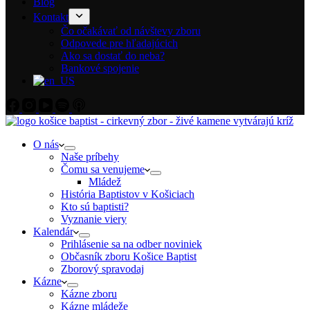
Blog
Kontakt
Čo očakávať od návštevy zboru
Odpovede pre hľadajúcich
Ako sa dostať do neba?
Bankové spojenie
O nás
Naše príbehy
Čomu sa venujeme
Mládež
História Baptistov v Košiciach
Kto sú baptisti?
Vyznanie viery
Kalendár
Prihlásenie sa na odber noviniek
Občasník zboru Košice Baptist
Zborový spravodaj
Kázne
Kázne zboru
Kázne mládeže