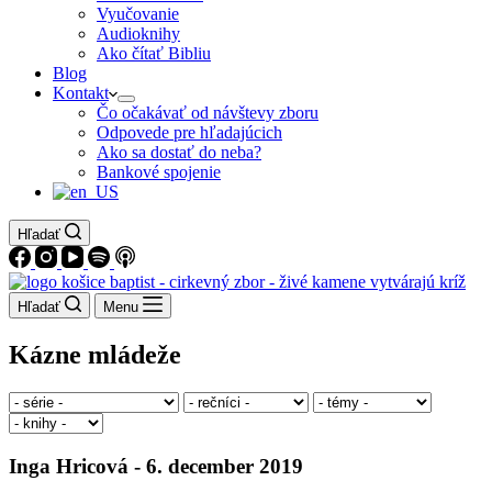
Vyučovanie
Audioknihy
Ako čítať Bibliu
Blog
Kontakt
Čo očakávať od návštevy zboru
Odpovede pre hľadajúcich
Ako sa dostať do neba?
Bankové spojenie
Hľadať
Hľadať
Menu
Kázne mládeže
Inga Hricová - 6. december 2019