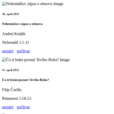
18. apríl 2021
Nehemiášov zápas o obnovu
Andrej Kraljik
Nehemiáš 1:1-11
pozrieť
počúvať
11. apríl 2021
Čo ti bráni poznať živého Boha?
Filip Čurilla
Rimanom 1:18-23
pozrieť
počúvať