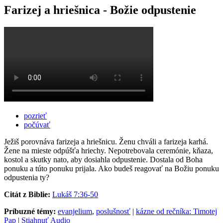
Farizej a hriešnica - Božie odpustenie
pozrieť
počúvať
Ježiš porovnáva farizeja a hriešnicu. Ženu chváli a farizeja karhá.
Žene na mieste odpúšťa hriechy. Nepotrebovala ceremónie, kňaza,
kostol a skutky nato, aby dosiahla odpustenie. Dostala od Boha
ponuku a túto ponuku prijala. Ako budeš reagovať na Božiu ponuku
odpustenia ty?
Citát z Biblie:
Lukáš 7:36-50
Príbuzné témy:
evanjelium
,
poslušnosť
|
kázne od rečníka: Timotej
Pap
|
Stiahnuť Audio