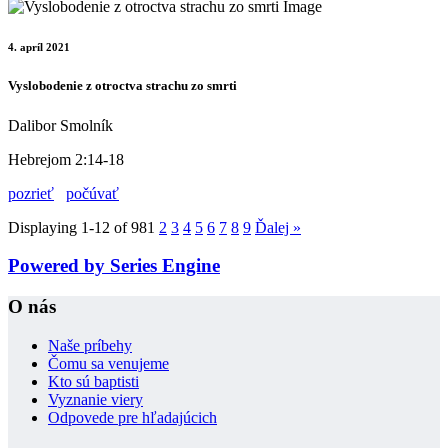
4. apríl 2021
Vyslobodenie z otroctva strachu zo smrti
Dalibor Smolník
Hebrejom 2:14-18
pozrieť
počúvať
Displaying 1-12 of 98
1
2
3
4
5
6
7
8
9
Ďalej
»
Powered by Series Engine
O nás
Naše príbehy
Čomu sa venujeme
Kto sú baptisti
Vyznanie viery
Odpovede pre hľadajúcich