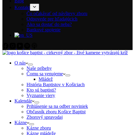
Blog
Kontakt
Čo očakávať od návštevy zboru
Odpovede pre hľadajúcich
Ako sa dostať do neba?
Bankové spojenie
O nás
Naše príbehy
Čomu sa venujeme
Mládež
História Baptistov v Košiciach
Kto sú baptisti?
Vyznanie viery
Kalendár
Prihlásenie sa na odber noviniek
Občasník zboru Košice Baptist
Zborový spravodaj
Kázne
Kázne zboru
Kázne mládeže