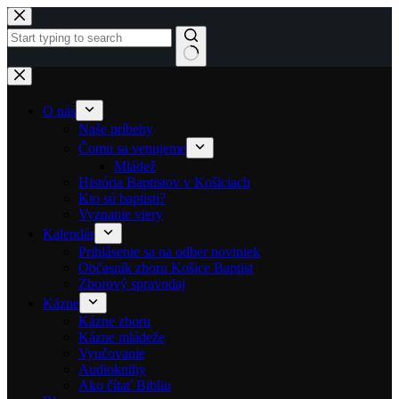
Skip to content
No results
O nás
Naše príbehy
Čomu sa venujeme
Mládež
História Baptistov v Košiciach
Kto sú baptisti?
Vyznanie viery
Kalendár
Prihlásenie sa na odber noviniek
Občasník zboru Košice Baptist
Zborový spravodaj
Kázne
Kázne zboru
Kázne mládeže
Vyučovanie
Audioknihy
Ako čítať Bibliu