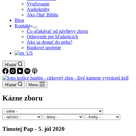
Vyučovanie
Audioknihy
Ako čítať Bibliu
Blog
Kontakt
Čo očakávať od návštevy zboru
Odpovede pre hľadajúcich
Ako sa dostať do neba?
Bankové spojenie
Hľadať
Hľadať
Menu
Kázne zboru
Timotej Pap - 5. júl 2020