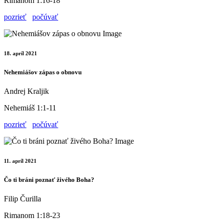
Rimanom 1:16-18
pozrieť
počúvať
18. apríl 2021
Nehemiášov zápas o obnovu
Andrej Kraljik
Nehemiáš 1:1-11
pozrieť
počúvať
11. apríl 2021
Čo ti bráni poznať živého Boha?
Filip Čurilla
Rimanom 1:18-23