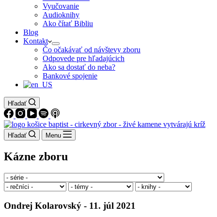
Vyučovanie
Audioknihy
Ako čítať Bibliu
Blog
Kontakt
Čo očakávať od návštevy zboru
Odpovede pre hľadajúcich
Ako sa dostať do neba?
Bankové spojenie
Hľadať
Hľadať
Menu
Kázne zboru
Ondrej Kolarovský - 11. júl 2021