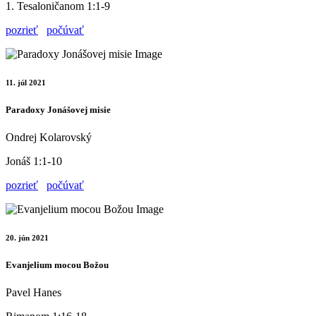
1. Tesaloničanom 1:1-9
pozrieť
počúvať
11. júl 2021
Paradoxy Jonášovej misie
Ondrej Kolarovský
Jonáš 1:1-10
pozrieť
počúvať
20. jún 2021
Evanjelium mocou Božou
Pavel Hanes