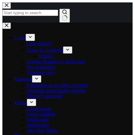
Skip to content
No results
O nás
Naše príbehy
Čomu sa venujeme
Mládež
História Baptistov v Košiciach
Kto sú baptisti?
Vyznanie viery
Kalendár
Prihlásenie sa na odber noviniek
Občasník zboru Košice Baptist
Zborový spravodaj
Kázne
Kázne zboru
Kázne mládeže
Vyučovanie
Audioknihy
Ako čítať Bibliu