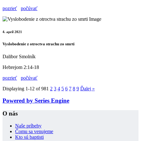
pozrieť
počúvať
4. apríl 2021
Vyslobodenie z otroctva strachu zo smrti
Dalibor Smolník
Hebrejom 2:14-18
pozrieť
počúvať
Displaying 1-12 of 98
1
2
3
4
5
6
7
8
9
Ďalej
»
Powered by Series Engine
O nás
Naše príbehy
Čomu sa venujeme
Kto sú baptisti