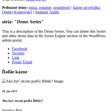
Príbuzné témy:
misia
,
pokánie
,
poslušnosť
|
kázne od rečníka:
Ondrej Kolarovský
|
Stiahnuť Audio
séria: "
Demo Series
"
This is a description of the Demo Series. You can delete this Series
and other demo data in the Series Engine section of the WordPress
admin portal.
Facebook
Tweeter
Link
Poslať Email
Ďalšie kázne
18. jún 2023
Ako byť otcom podľa Biblie?
Jaroslav Bán