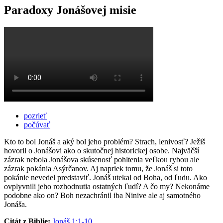
Paradoxy Jonášovej misie
pozrieť
počúvať
Kto to bol Jonáš a aký bol jeho problém? Strach, lenivosť? Ježiš
hovoril o Jonášovi ako o skutočnej historickej osobe. Najväčší
zázrak nebola Jonášova skúsenosť pohltenia veľkou rybou ale
zázrak pokánia Asýrčanov. Aj napriek tomu, že Jonáš si toto
pokánie nevedel predstaviť. Jonáš utekal od Boha, od ľudu. Ako
ovplyvnili jeho rozhodnutia ostatných ľudí? A čo my? Nekonáme
podobne ako on? Boh nezachránil iba Ninive ale aj samotného
Jonáša.
Citát z Biblie:
Jonáš 1:1-10