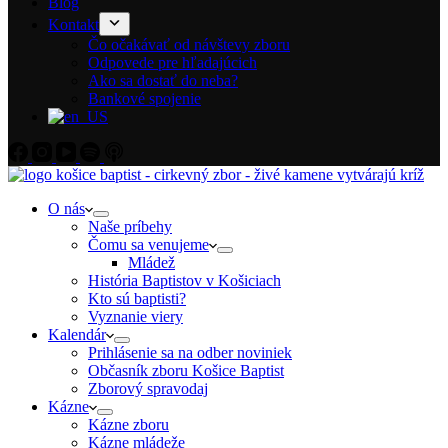
Blog
Kontakt
Čo očakávať od návštevy zboru
Odpovede pre hľadajúcich
Ako sa dostať do neba?
Bankové spojenie
O nás
Naše príbehy
Čomu sa venujeme
Mládež
História Baptistov v Košiciach
Kto sú baptisti?
Vyznanie viery
Kalendár
Prihlásenie sa na odber noviniek
Občasník zboru Košice Baptist
Zborový spravodaj
Kázne
Kázne zboru
Kázne mládeže