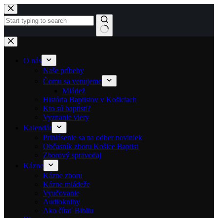
Skip to content
No results
O nás
Naše príbehy
Čomu sa venujeme
Mládež
História Baptistov v Košiciach
Kto sú baptisti?
Vyznanie viery
Kalendár
Prihlásenie sa na odber noviniek
Občasník zboru Košice Baptist
Zborový spravodaj
Kázne
Kázne zboru
Kázne mládeže
Vyučovanie
Audioknihy
Ako čítať Bibliu