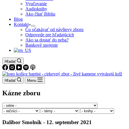
Vyučovanie
Audioknihy
Ako čítať Bibliu
Blog
Kontakt
Čo očakávať od návštevy zboru
Odpovede pre hľadajúcich
Ako sa dostať do neba?
Bankové spojenie
Hľadať
Hľadať
Menu
Kázne zboru
Dalibor Smolník - 12. september 2021