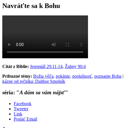
Navráťte sa k Bohu
Citát z Biblie:
Jeremiáš 29:11-14
,
Žalmy 90:4
Príbuzné témy:
Božia vôľa
,
pokánie
,
poslušnosť
,
poznanie Boha
|
kázne od rečníka: Dalibor Smolník
séria: "
A dám sa vám nájsť
"
Facebook
Tweeter
Link
Poslať Email