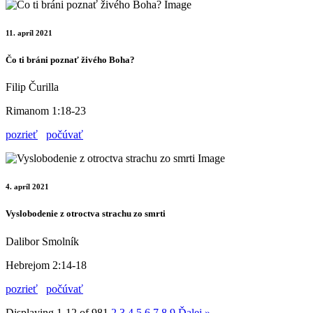
11. apríl 2021
Čo ti bráni poznať živého Boha?
Filip Čurilla
Rimanom 1:18-23
pozrieť
počúvať
4. apríl 2021
Vyslobodenie z otroctva strachu zo smrti
Dalibor Smolník
Hebrejom 2:14-18
pozrieť
počúvať
Displaying 1-12 of 98
1
2
3
4
5
6
7
8
9
Ďalej
»