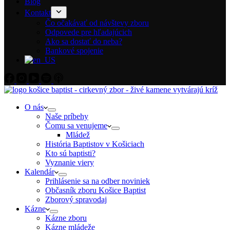
Blog
Kontakt
Čo očakávať od návštevy zboru
Odpovede pre hľadajúcich
Ako sa dostať do neba?
Bankové spojenie
O nás
Naše príbehy
Čomu sa venujeme
Mládež
História Baptistov v Košiciach
Kto sú baptisti?
Vyznanie viery
Kalendár
Prihlásenie sa na odber noviniek
Občasník zboru Košice Baptist
Zborový spravodaj
Kázne
Kázne zboru
Kázne mládeže