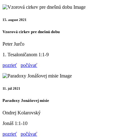
15. august 2021
Vzorová cirkev pre dnešnú dobu
Peter Jurčo
1. Tesaloničanom 1:1-9
pozrieť
počúvať
11. júl 2021
Paradoxy Jonášovej misie
Ondrej Kolarovský
Jonáš 1:1-10
pozrieť
počúvať