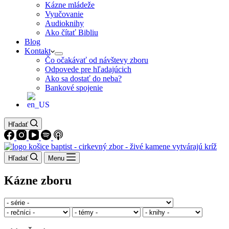
Kázne mládeže
Vyučovanie
Audioknihy
Ako čítať Bibliu
Blog
Kontakt
Čo očakávať od návštevy zboru
Odpovede pre hľadajúcich
Ako sa dostať do neba?
Bankové spojenie
Hľadať
Hľadať
Menu
Kázne zboru