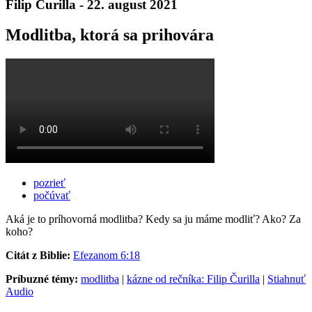
Filip Čurilla - 22. august 2021
Modlitba, ktorá sa prihovára
pozrieť
počúvať
Aká je to príhovorná modlitba? Kedy sa ju máme modliť? Ako? Za
koho?
Citát z Biblie:
Efezanom 6:18
Príbuzné témy:
modlitba
|
kázne od rečníka: Filip Čurilla
|
Stiahnuť
Audio