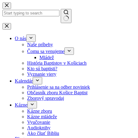
Skip to content
No results
O nás
Naše príbehy
Čomu sa venujeme
Mládež
História Baptistov v Košiciach
Kto sú baptisti?
Vyznanie viery
Kalendár
Prihlásenie sa na odber noviniek
Občasník zboru Košice Baptist
Zborový spravodaj
Kázne
Kázne zboru
Kázne mládeže
Vyučovanie
Audioknihy
Ako čítať Bibliu