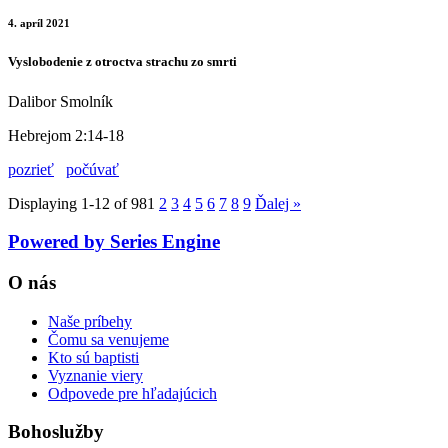
4. apríl 2021
Vyslobodenie z otroctva strachu zo smrti
Dalibor Smolník
Hebrejom 2:14-18
pozrieť
počúvať
Displaying 1-12 of 98
1
2
3
4
5
6
7
8
9
Ďalej
»
Powered by Series Engine
O nás
Naše príbehy
Čomu sa venujeme
Kto sú baptisti
Vyznanie viery
Odpovede pre hľadajúcich
Bohoslužby