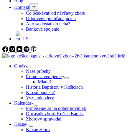
Blog
Kontakt
Čo očakávať od návštevy zboru
Odpovede pre hľadajúcich
Ako sa dostať do neba?
Bankové spojenie
O nás
Naše príbehy
Čomu sa venujeme
Mládež
História Baptistov v Košiciach
Kto sú baptisti?
Vyznanie viery
Kalendár
Prihlásenie sa na odber noviniek
Občasník zboru Košice Baptist
Zborový spravodaj
Kázne
Kázne zboru