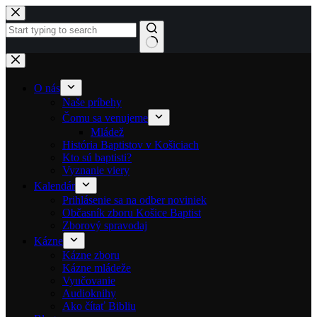
Skip to content
No results
O nás
Naše príbehy
Čomu sa venujeme
Mládež
História Baptistov v Košiciach
Kto sú baptisti?
Vyznanie viery
Kalendár
Prihlásenie sa na odber noviniek
Občasník zboru Košice Baptist
Zborový spravodaj
Kázne
Kázne zboru
Kázne mládeže
Vyučovanie
Audioknihy
Ako čítať Bibliu