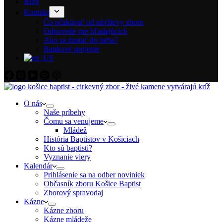
Blog
Kontakt
Čo očakávať od návštevy zboru
Odpovede pre hľadajúcich
Ako sa dostať do neba?
Bankové spojenie
O nás
Naše príbehy
Čomu sa venujeme
Mládež
História Baptistov v Košiciach
Kto sú baptisti?
Vyznanie viery
Kalendár
Prihlásenie sa na odber noviniek
Občasník zboru Košice Baptist
Zborový spravodaj
Kázne
Kázne zboru
Kázne mládeže