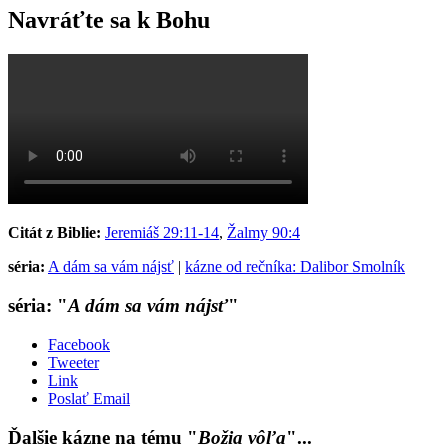
Navráťte sa k Bohu
Citát z Biblie:
Jeremiáš 29:11-14
,
Žalmy 90:4
séria:
A dám sa vám nájsť
|
kázne od rečníka: Dalibor Smolník
séria: "
A dám sa vám nájsť
"
Facebook
Tweeter
Link
Poslať Email
Ďalšie kázne na tému "
Božia vôľa
"...