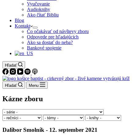
Vyučovanie
Audioknihy
Ako čítať Bibliu
Blog
Kontakt
Čo očakávať od návštevy zboru
Odpovede pre hľadajúcich
Ako sa dostať do neba?
Bankové spojenie
Hľadať
Hľadať
Menu
Kázne zboru
Dalibor Smolník - 12. september 2021