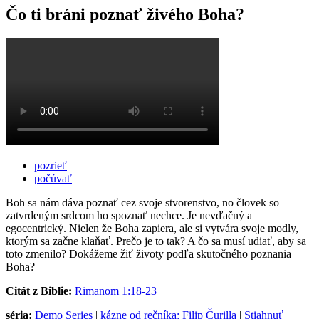
Čo ti bráni poznať živého Boha?
pozrieť
počúvať
Boh sa nám dáva poznať cez svoje stvorenstvo, no človek so
zatvrdeným srdcom ho spoznať nechce. Je nevďačný a
egocentrický. Nielen že Boha zapiera, ale si vytvára svoje modly,
ktorým sa začne klaňať. Prečo je to tak? A čo sa musí udiať, aby sa
toto zmenilo? Dokážeme žiť životy podľa skutočného poznania
Boha?
Citát z Biblie:
Rimanom 1:18-23
séria:
Demo Series
|
kázne od rečníka: Filip Čurilla
|
Stiahnuť