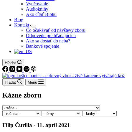
Vyučovanie
Audioknihy
Ako čítať Bibliu
Blog
Kontakt
Čo očakávať od návštevy zboru
Odpovede pre hľadajúcich
Ako sa dostať do neba?
Bankové spojenie
Hľadať
Hľadať
Menu
Kázne zboru
Filip Čurilla - 11. apríl 2021