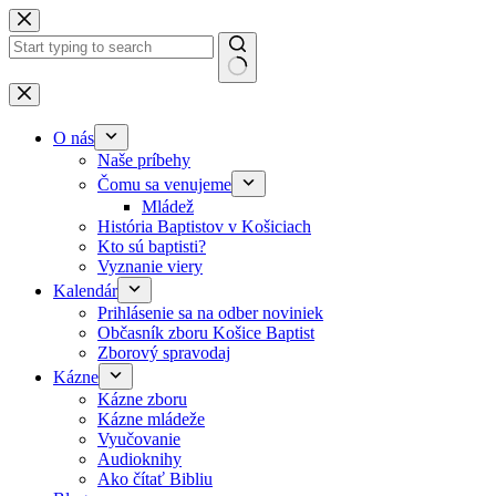
Skip to content
No results
O nás
Naše príbehy
Čomu sa venujeme
Mládež
História Baptistov v Košiciach
Kto sú baptisti?
Vyznanie viery
Kalendár
Prihlásenie sa na odber noviniek
Občasník zboru Košice Baptist
Zborový spravodaj
Kázne
Kázne zboru
Kázne mládeže
Vyučovanie
Audioknihy
Ako čítať Bibliu