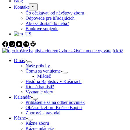
Blog
Kontakt
Čo očakávať od návštevy zboru
Odpovede pre hľadajúcich
Ako sa dostať do neba?
Bankové spojenie
O nás
Naše príbehy
Čomu sa venujeme
Mládež
História Baptistov v Košiciach
Kto sú baptisti?
Vyznanie viery
Kalendár
Prihlásenie sa na odber noviniek
Občasník zboru Košice Baptist
Zborový spravodaj
Kázne
Kázne zboru
Kázne mládeže