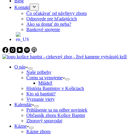
Blog
Kontakt
Čo očakávať od návštevy zboru
Odpovede pre hľadajúcich
Ako sa dostať do neba?
Bankové spojenie
O nás
Naše príbehy
Čomu sa venujeme
Mládež
História Baptistov v Košiciach
Kto sú baptisti?
Vyznanie viery
Kalendár
Prihlásenie sa na odber noviniek
Občasník zboru Košice Baptist
Zborový spravodaj
Kázne
Kázne zboru