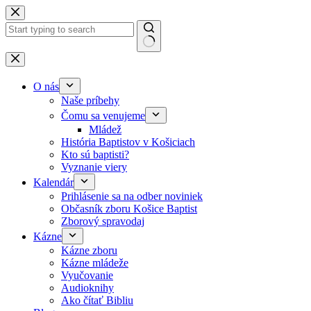
Skip to content
No results
O nás
Naše príbehy
Čomu sa venujeme
Mládež
História Baptistov v Košiciach
Kto sú baptisti?
Vyznanie viery
Kalendár
Prihlásenie sa na odber noviniek
Občasník zboru Košice Baptist
Zborový spravodaj
Kázne
Kázne zboru
Kázne mládeže
Vyučovanie
Audioknihy
Ako čítať Bibliu