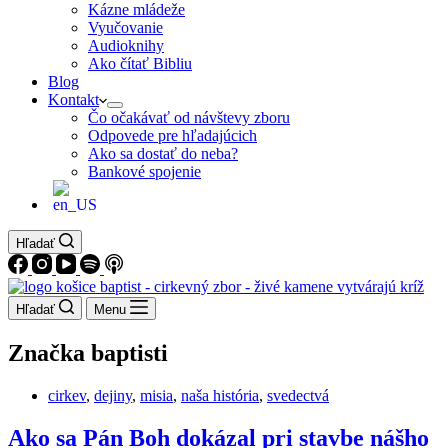
Kázne mládeže
Vyučovanie
Audioknihy
Ako čítať Bibliu
Blog
Kontakt
Čo očakávať od návštevy zboru
Odpovede pre hľadajúcich
Ako sa dostať do neba?
Bankové spojenie
Hľadať
Hľadať
Menu
Značka
baptisti
cirkev
,
dejiny
,
misia
,
naša história
,
svedectvá
Ako sa Pán Boh dokázal pri stavbe nášho