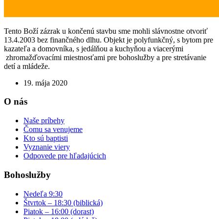
Tento Boží zázrak u končenú stavbu sme mohli slávnostne otvoriť
13.4.2003 bez finančného dlhu. Objekt je polyfunkčný, s bytom pre
kazateľa a domovníka, s jedálňou a kuchyňou a viacerými
zhromažďovacími miestnosťami pre bohoslužby a pre stretávanie
detí a mládeže.
19. mája 2020
O nás
Naše príbehy
Čomu sa venujeme
Kto sú baptisti
Vyznanie viery
Odpovede pre hľadajúcich
Bohoslužby
Nedeľa 9:30
Štvrtok – 18:30 (biblická)
Piatok – 16:00 (dorast)