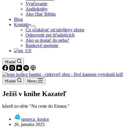
Vyučovanie
Audioknihy
Ako čítať Bibliu
Blog
Kontakt
Čo očakávať od návštevy zboru
Odpovede pre hľadajúcich
Ako sa dostať do neba?
Bankové spojenie
Hľadať
Hľadať
Menu
Ježiš v knihe Kazateľ
kázeň zo série "Na ceste do Emaus."
spravca_kosice
26. januára 2025