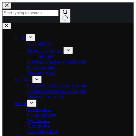
Skip to content
No results
O nás
Naše príbehy
Čomu sa venujeme
Mládež
História Baptistov v Košiciach
Kto sú baptisti?
Vyznanie viery
Kalendár
Prihlásenie sa na odber noviniek
Občasník zboru Košice Baptist
Zborový spravodaj
Kázne
Kázne zboru
Kázne mládeže
Vyučovanie
Audioknihy
Ako čítať Bibliu