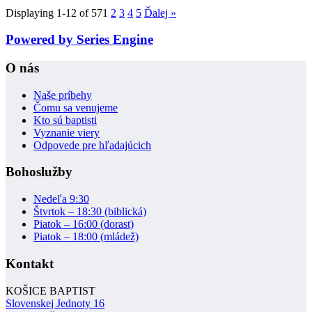
Displaying 1-12 of 57
1
2
3
4
5
Ďalej
»
Powered by Series Engine
O nás
Naše príbehy
Čomu sa venujeme
Kto sú baptisti
Vyznanie viery
Odpovede pre hľadajúcich
Bohoslužby
Nedeľa 9:30
Štvrtok – 18:30 (biblická)
Piatok – 16:00 (dorast)
Piatok – 18:00 (mládež)
Kontakt
KOŠICE BAPTIST
Slovenskej Jednoty 16