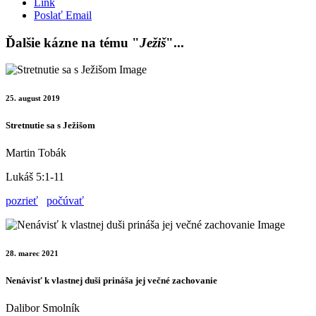
Link
Poslať Email
Ďalšie kázne na tému "
Ježiš
"...
25. august 2019
Stretnutie sa s Ježišom
Martin Tobák
Lukáš 5:1-11
pozrieť
počúvať
28. marec 2021
Nenávisť k vlastnej duši prináša jej večné zachovanie
Dalibor Smolník