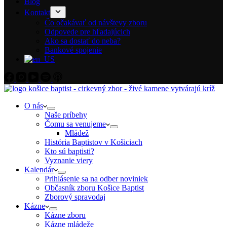
Blog
Kontakt
Čo očakávať od návštevy zboru
Odpovede pre hľadajúcich
Ako sa dostať do neba?
Bankové spojenie
O nás
Naše príbehy
Čomu sa venujeme
Mládež
História Baptistov v Košiciach
Kto sú baptisti?
Vyznanie viery
Kalendár
Prihlásenie sa na odber noviniek
Občasník zboru Košice Baptist
Zborový spravodaj
Kázne
Kázne zboru
Kázne mládeže