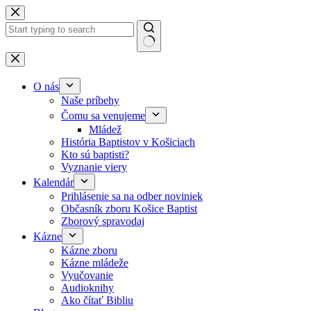
Skip to content
No results
O nás
Naše príbehy
Čomu sa venujeme
Mládež
História Baptistov v Košiciach
Kto sú baptisti?
Vyznanie viery
Kalendár
Prihlásenie sa na odber noviniek
Občasník zboru Košice Baptist
Zborový spravodaj
Kázne
Kázne zboru
Kázne mládeže
Vyučovanie
Audioknihy
Ako čítať Bibliu