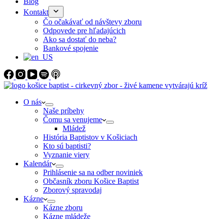
Blog
Kontakt
Čo očakávať od návštevy zboru
Odpovede pre hľadajúcich
Ako sa dostať do neba?
Bankové spojenie
O nás
Naše príbehy
Čomu sa venujeme
Mládež
História Baptistov v Košiciach
Kto sú baptisti?
Vyznanie viery
Kalendár
Prihlásenie sa na odber noviniek
Občasník zboru Košice Baptist
Zborový spravodaj
Kázne
Kázne zboru
Kázne mládeže