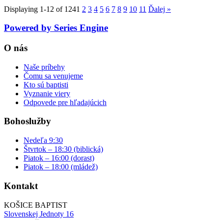
Displaying 1-12 of 124
1
2
3
4
5
6
7
8
9
10
11
Ďalej
»
Powered by Series Engine
O nás
Naše príbehy
Čomu sa venujeme
Kto sú baptisti
Vyznanie viery
Odpovede pre hľadajúcich
Bohoslužby
Nedeľa 9:30
Štvrtok – 18:30 (biblická)
Piatok – 16:00 (dorast)
Piatok – 18:00 (mládež)
Kontakt
KOŠICE BAPTIST
Slovenskej Jednoty 16