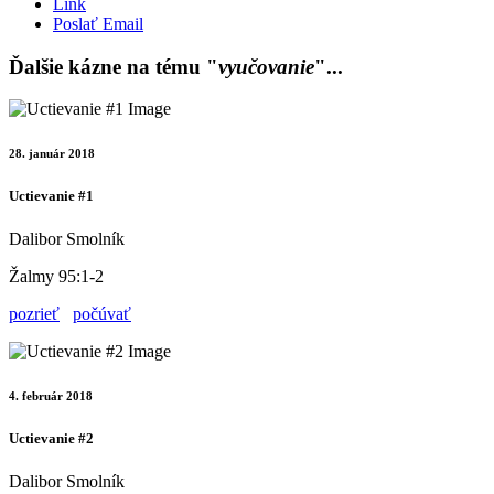
Link
Poslať Email
Ďalšie kázne na tému "
vyučovanie
"...
28. január 2018
Uctievanie #1
Dalibor Smolník
Žalmy 95:1-2
pozrieť
počúvať
4. február 2018
Uctievanie #2
Dalibor Smolník