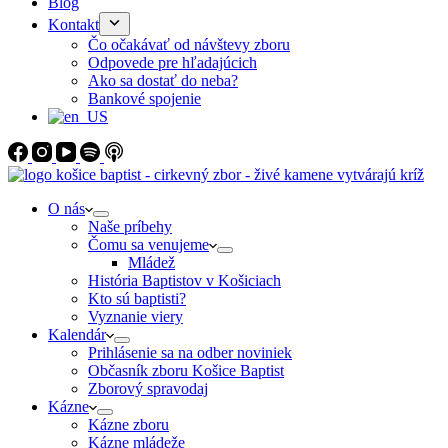
Blog
Kontakt
Čo očakávať od návštevy zboru
Odpovede pre hľadajúcich
Ako sa dostať do neba?
Bankové spojenie
O nás
Naše príbehy
Čomu sa venujeme
Mládež
História Baptistov v Košiciach
Kto sú baptisti?
Vyznanie viery
Kalendár
Prihlásenie sa na odber noviniek
Občasník zboru Košice Baptist
Zborový spravodaj
Kázne
Kázne zboru
Kázne mládeže