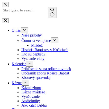
Skip to content
No results
O nás
Naše príbehy
Čomu sa venujeme
Mládež
História Baptistov v Košiciach
Kto sú baptisti?
Vyznanie viery
Kalendár
Prihlásenie sa na odber noviniek
Občasník zboru Košice Baptist
Zborový spravodaj
Kázne
Kázne zboru
Kázne mládeže
Vyučovanie
Audioknihy
Ako čítať Bibliu