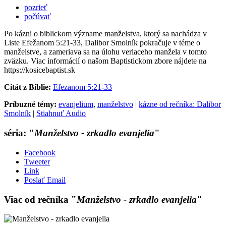
pozrieť
počúvať
Po kázni o biblickom význame manželstva, ktorý sa nachádza v
Liste Efežanom 5:21-33, Dalibor Smolník pokračuje v téme o
manželstve, a zameriava sa na úlohu veriaceho manžela v tomto
zväzku. Viac informácií o našom Baptistickom zbore nájdete na
https://kosicebaptist.sk
Citát z Biblie:
Efezanom 5:21-33
Príbuzné témy:
evanjelium
,
manželstvo
|
kázne od rečníka: Dalibor
Smolník
|
Stiahnuť Audio
séria: "
Manželstvo - zrkadlo evanjelia
"
Facebook
Tweeter
Link
Poslať Email
Viac od rečníka "
Manželstvo - zrkadlo evanjelia
"