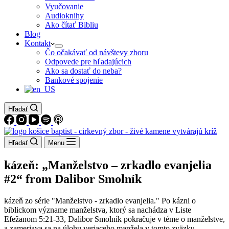
Vyučovanie
Audioknihy
Ako čítať Bibliu
Blog
Kontakt
Čo očakávať od návštevy zboru
Odpovede pre hľadajúcich
Ako sa dostať do neba?
Bankové spojenie
Hľadať
Hľadať
Menu
kázeň: „Manželstvo – zrkadlo evanjelia
#2“ from Dalibor Smolník
kázeň zo série "Manželstvo - zrkadlo evanjelia." Po kázni o
biblickom význame manželstva, ktorý sa nachádza v Liste
Efežanom 5:21-33, Dalibor Smolník pokračuje v téme o manželstve,
a zameriava sa na úlohu veriaceho manžela v tomto zväzku.